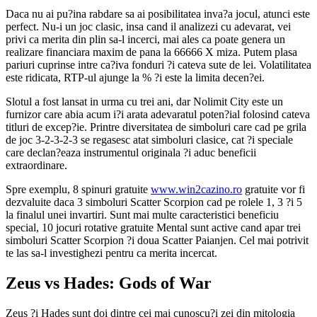
Daca nu ai pu?ina rabdare sa ai posibilitatea inva?a jocul, atunci este
perfect. Nu-i un joc clasic, insa cand il analizezi cu adevarat, vei
privi ca merita din plin sa-l incerci, mai ales ca poate genera un
realizare financiara maxim de pana la 66666 X miza. Putem plasa
pariuri cuprinse intre ca?iva fonduri ?i cateva sute de lei. Volatilitatea
este ridicata, RTP-ul ajunge la % ?i este la limita decen?ei.
Slotul a fost lansat in urma cu trei ani, dar Nolimit City este un
furnizor care abia acum i?i arata adevaratul poten?ial folosind cateva
titluri de excep?ie. Printre diversitatea de simboluri care cad pe grila
de joc 3-2-3-2-3 se regasesc atat simboluri clasice, cat ?i speciale
care declan?eaza instrumentul originala ?i aduc beneficii
extraordinare.
Spre exemplu, 8 spinuri gratuite
www.win2cazino.ro
gratuite vor fi
dezvaluite daca 3 simboluri Scatter Scorpion cad pe rolele 1, 3 ?i 5
la finalul unei invartiri. Sunt mai multe caracteristici beneficiu
special, 10 jocuri rotative gratuite Mental sunt active cand apar trei
simboluri Scatter Scorpion ?i doua Scatter Paianjen. Cel mai potrivit
te las sa-l investighezi pentru ca merita incercat.
Zeus vs Hades: Gods of War
Zeus ?i Hades sunt doi dintre cei mai cunoscu?i zei din mitologia