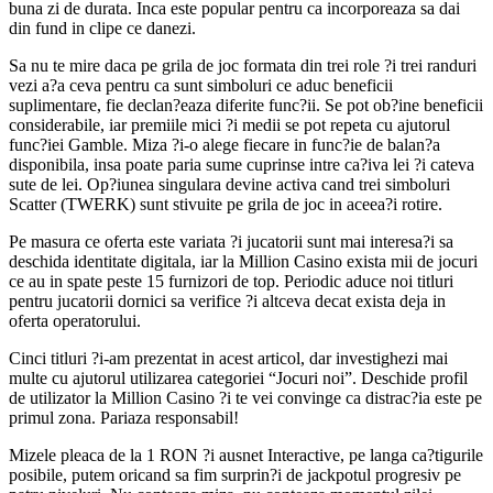
buna zi de durata. Inca este popular pentru ca incorporeaza sa dai
din fund in clipe ce danezi.
Sa nu te mire daca pe grila de joc formata din trei role ?i trei randuri
vezi a?a ceva pentru ca sunt simboluri ce aduc beneficii
suplimentare, fie declan?eaza diferite func?ii. Se pot ob?ine beneficii
considerabile, iar premiile mici ?i medii se pot repeta cu ajutorul
func?iei Gamble. Miza ?i-o alege fiecare in func?ie de balan?a
disponibila, insa poate paria sume cuprinse intre ca?iva lei ?i cateva
sute de lei. Op?iunea singulara devine activa cand trei simboluri
Scatter (TWERK) sunt stivuite pe grila de joc in aceea?i rotire.
Pe masura ce oferta este variata ?i jucatorii sunt mai interesa?i sa
deschida identitate digitala, iar la Million Casino exista mii de jocuri
ce au in spate peste 15 furnizori de top. Periodic aduce noi titluri
pentru jucatorii dornici sa verifice ?i altceva decat exista deja in
oferta operatorului.
Cinci titluri ?i-am prezentat in acest articol, dar investighezi mai
multe cu ajutorul utilizarea categoriei “Jocuri noi”. Deschide profil
de utilizator la Million Casino ?i te vei convinge ca distrac?ia este pe
primul zona. Pariaza responsabil!
Mizele pleaca de la 1 RON ?i ausnet Interactive, pe langa ca?tigurile
posibile, putem oricand sa fim surprin?i de jackpotul progresiv pe