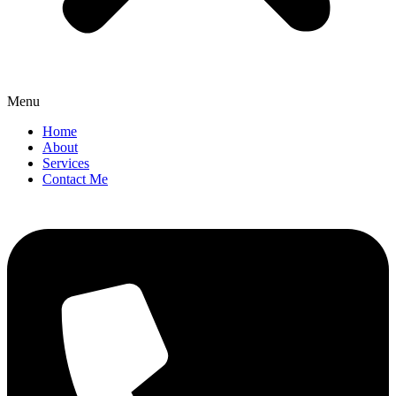
Menu
Home
About
Services
Contact Me