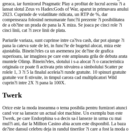
greaca, iar furnizorul Pragmatic Play a profitat de lucrul acesta ?i a
lansat slotul Zeus vs Hades:Gods of War, aparut in primavara anului
2023. Cuprinde de volatilitate ridicata, un RTP de %, dar
compenseaza folosind nenumarate func?ii prezente ?i posibilitatea
de a ob?ine un prada de pana la X miza. Se joaca pe cinci role ?i
cinci linii, cat ?i zece linii de plata.
Pariurile variaza, sunt cuprinse intre ca?iva cash, dar pot ajunge ?i
pana la cateva sute de lei, in func?ie de bugetul alocat, miza este
ajustabila. Binein?eles ca un asemenea joc de?ine de grafica
superioara, iar imaginea pe care este amplasata grila de debuta arata
muntele Olimp. Binein?eles, slotului i s-a alocat ?i o caracteristica
originala ce poate fi activata prin stivuirea a simbolului Scatter pe
rolele 1, 3 ?i 5 la finalul aceleia?i runde gratuite. 10 spinuri gratuite
gratuite vor fi stivuite, in timpul carora cad multiplicatori Wild
cuprin?i intre 2X ?i pana la 100X.
Twerk
Orice este la moda inseamna o tema posibila pentru furnizori atunci
cand vor sa lanseze un actual slot machine. Un exemplu bun este
Twerk, pe care Endorphina s-a decis sa-l lanseze in urma cu mai
mul?i ani, dar la Million Casino abia acum este disponibil. La baza
de?ine dansul celebru deja in randul tinerilor ?i care a fost la moda o