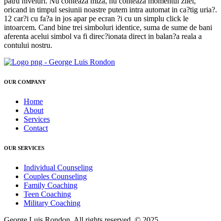
patru niveluri. Nu conteaza miza, nu conteaza momentul zilei,
oricand in timpul sesiunii noastre putem intra automat in ca?tig uria?.
12 car?i cu fa?a in jos apar pe ecran ?i cu un simplu click le
intoarcem. Cand bine trei simboluri identice, suma de sume de bani
aferenta acelui simbol va fi direc?ionata direct in balan?a reala a
contului nostru.
OUR COMPANY
Home
About
Services
Contact
OUR SERVICES
Individual Counseling
Couples Counseling
Family Coaching
Teen Coaching
Military Coaching
George Luis Rondon. All rights reserved. © 2025