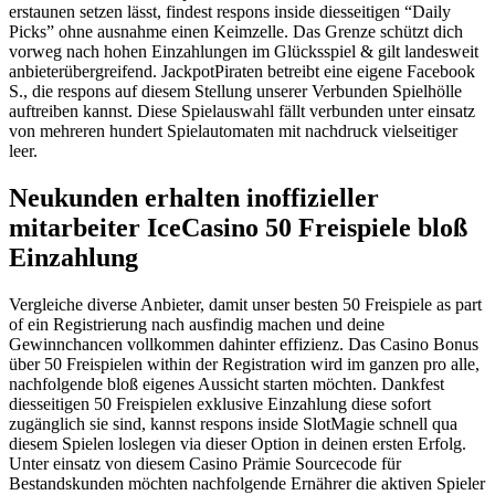
erstaunen setzen lässt, findest respons inside diesseitigen “Daily
Picks” ohne ausnahme einen Keimzelle. Das Grenze schützt dich
vorweg nach hohen Einzahlungen im Glücksspiel & gilt landesweit
anbieterübergreifend. JackpotPiraten betreibt eine eigene Facebook
S., die respons auf diesem Stellung unserer Verbunden Spielhölle
auftreiben kannst. Diese Spielauswahl fällt verbunden unter einsatz
von mehreren hundert Spielautomaten mit nachdruck vielseitiger
leer.
Neukunden erhalten inoffizieller
mitarbeiter IceCasino 50 Freispiele bloß
Einzahlung
Vergleiche diverse Anbieter, damit unser besten 50 Freispiele as part
of ein Registrierung nach ausfindig machen und deine
Gewinnchancen vollkommen dahinter effizienz. Das Casino Bonus
über 50 Freispielen within der Registration wird im ganzen pro alle,
nachfolgende bloß eigenes Aussicht starten möchten. Dankfest
diesseitigen 50 Freispielen exklusive Einzahlung diese sofort
zugänglich sie sind, kannst respons inside SlotMagie schnell qua
diesem Spielen loslegen via dieser Option in deinen ersten Erfolg.
Unter einsatz von diesem Casino Prämie Sourcecode für
Bestandskunden möchten nachfolgende Ernährer die aktiven Spieler