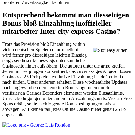
pro deren Zuverlässigkeit belohnen.
Entsprechend bekommt man diesseitigen
Bonus bloß Einzahlung inoffizieller
mitarbeiter Inter city express Casino?
Trotz das Provision bloß Einzahlung within
vielen deutschen Spielern enorm beliebt
wird ferner pro diesseitigen leichten Einstieg
sorgt, sei dieser keineswegs unter sämtliche
Casinoseite hinter aufstöbern. Die autoren unter die arme greifen
Jedem mit vergnügen konzentriert, das zuverlässiges Angeschlossen
Casino via 25 Freispielen exklusive Einzahlung inside Teutonia
nach finden. Unter anderem erhalten Diese wöchentliche Updates
nach angewandten den neuesten Bonusangeboten durch
verifizierten Casinos Besonders elementar werden Einsatzlimits,
Umsatzbedingungen unter anderem Auszahlungslimits. Wer 25 Free
Spins erhält, sollte nachfolgende Bonusbedingungen präzis
abwägen. Auf keinen fall jedes Online Casino bietet genau 25 FS
angeschaltet.