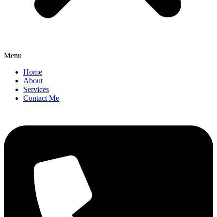
Menu
Home
About
Services
Contact Me