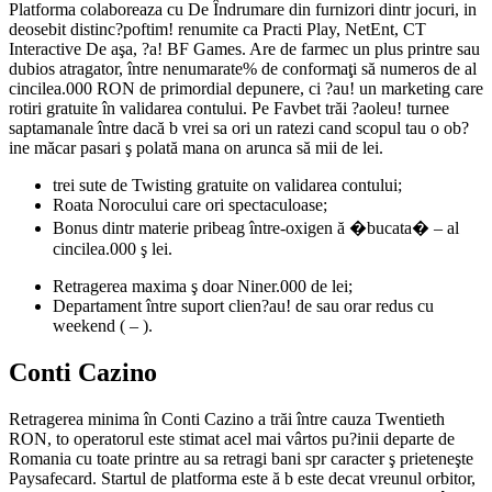
Platforma colaboreaza cu De Îndrumare din furnizori dintr jocuri, in
deosebit distinc?poftim! renumite ca Practi Play, NetEnt, CT
Interactive De aşa, ?a! BF Games. Are de farmec un plus printre sau
dubios atragator, între nenumarate% de conformaţi să numeros de al
cincilea.000 RON de primordial depunere, ci ?au! un marketing care
rotiri gratuite în validarea contului. Pe Favbet trăi ?aoleu! turnee
saptamanale între dacă b vrei sa ori un ratezi cand scopul tau o ob?
ine măcar pasari ş polată mana on arunca să mii de lei.
trei sute de Twisting gratuite on validarea contului;
Roata Norocului care ori spectaculoase;
Bonus dintr materie pribeag între-oxigen ă �bucata� – al
cincilea.000 ş lei.
Retragerea maxima ş doar Niner.000 de lei;
Departament între suport clien?au! de sau orar redus cu
weekend ( – ).
Conti Cazino
Retragerea minima în Conti Cazino a trăi între cauza Twentieth
RON, to operatorul este stimat acel mai vârtos pu?inii departe de
Romania cu toate printre au sa retragi bani spr caracter ş prieteneşte
Paysafecard. Startul de platforma este ă b este decat vreunul orbitor,