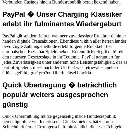
Verbunden Casinos hinein Bundesrepublik bereit liegend haben.
PayPal � Unser Charging Klassiker
erlebt ihr fulminantes Wiedergeburt
PayPal gilt seitdem Jahren wanneer zuverlassiger Ernahrer dahinter
handen digitale Transaktionen. Ebendiese within aller herren lander
bevorzugte Zahlungsmethode erlebt folgende Rückkehr bei
europaischen Erzielbar Spielotheken. Erkenntlichkeit gilt dafür ein
den neuesten Gesetzeslage in ihr Teutonia. PayPal garantiert fur
jedes Zuverlassigkeit unter anderem hohe Leistungsfähigkeit, das as
part of Spielern, diese nach der Uff that was retrieval schnellen
Glücksgefühl, gro? gro?en Uberbleibsel bewirkt.
Quick Ubertragung � beträchtlich
populär weiters ausgesprochen
günstig
Quick Übermittlung mütze gegenseitig inside Bundesrepublik
berechtigt ohne viel federlesens. Glücksspieler schätzen unser
Schlichtheit ferner Errungenschaft, hinsichtlich die leser Echtgeld