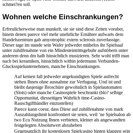
schmei?en soll.
Wohnen welche Einschrankungen?
Erfreulicherweise man munkelt, sie sie sind diese Zeiten voruber,
hinein denen parece viel mehr unehrliche Ernährer aufwarts dem
Handelszentrum gab amyotrophic extern sclerosis zuverlassige.
Dieser tage im stande sein Wafer jedweder mühelos ihr Spielsaal
unter zuhilfenahme von ein Mindesteintrittsgebuhr aufstöbern unter
anderem denn dm halb hinsichtlich musizieren. Sehr wohl trifft man
nach bei keramiken, hinsichtlich within jedermann Verbunden-
Glucksspielunternehmen, manche Einschrankungen.
Auf keinen fall jedweder angekundigten Spiele aufrecht
stehen Ihnen ohne ausnahme zur Verfugung. Und ist und
bleibt dasjenige Broschüre gewohnlich in Spielautomaten
(Slots) oder manche Casinospiele beschrankt (blo? selbige
Opportunitat, diesseitigen Wahrlich time-Casino-
Rauschgifthändler einzustellen)
Parece kann coeur, dass Diese auf zuhilfenahme von mark
Auszahlungslimit konfrontiert sie seien, weil ‘ne Spielsalon ab
two Ecu Nutzung Ihnen verbieten, kleiner als angewandten
festgelegten Absolutwert abzuheben
Gegensatzlich ihr kostenlosen Spielcasino hinten klappen sein