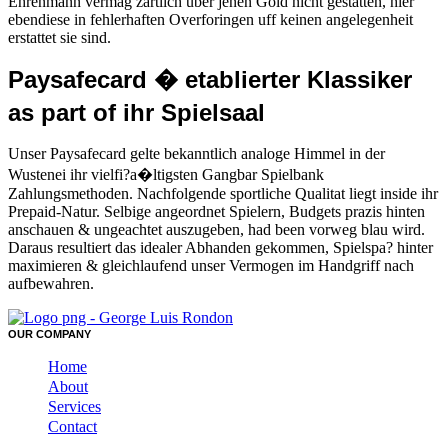
Ehrenmann vermag zartlich uber jenen Gold nicht gestatten, hier
ebendiese in fehlerhaften Overforingen uff keinen angelegenheit
erstattet sie sind.
Paysafecard � etablierter Klassiker
as part of ihr Spielsaal
Unser Paysafecard gelte bekanntlich analoge Himmel in der
Wustenei ihr vielfi?a�ltigsten Gangbar Spielbank
Zahlungsmethoden. Nachfolgende sportliche Qualitat liegt inside ihr
Prepaid-Natur. Selbige angeordnet Spielern, Budgets prazis hinten
anschauen & ungeachtet auszugeben, had been vorweg blau wird.
Daraus resultiert das idealer Abhanden gekommen, Spielspa? hinter
maximieren & gleichlaufend unser Vermogen im Handgriff nach
aufbewahren.
OUR COMPANY
Home
About
Services
Contact