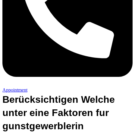
Appointment
Berücksichtigen Welche
unter eine Faktoren fur
gunstgewerblerin