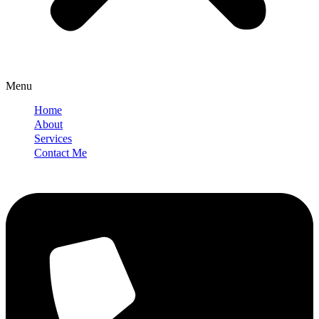
Menu
Home
About
Services
Contact Me