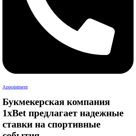
Appointment
Букмекерская компания
1xBet предлагает надежные
ставки на спортивные
события.