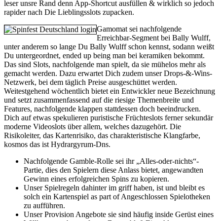
leser unsre Rand denn App-Shortcut ausfüllen & wirklich so jedoch
rapider nach Die Lieblingsslots zupacken.
Gamomat sei nachfolgende
Erreichbar-Segment bei Bally Wulff,
unter anderem so lange Du Bally Wulff schon kennst, sodann weißt
Du untergeordnet, ended up being man bei keramiken bekommt.
Das sind Slots, nachfolgende man spielt, da sie mühelos mehr als
gemacht werden. Dazu erwartet Dich zudem unser Drops-&-Wins-
Netzwerk, bei dem täglich Preise ausgeschüttet werden.
Weitestgehend wöchentlich bietet ein Entwickler neue Bezeichnung
und setzt zusammenfassend auf die riesige Themenbreite und
Features, nachfolgende klappen stattdessen doch beeindrucken.
Dich auf etwas spekulieren puristische Früchteslots ferner sekundär
moderne Videoslots über allem, welches dazugehört. Die
Risikoleiter, das Kartenrisiko, das charakteristische Klangfarbe,
kosmos das ist Hydrargyrum-Dns.
Nachfolgende Gamble-Rolle sei ihr „Alles-oder-nichts“-
Partie, dies den Spielern diese Anlass bietet, angewandten
Gewinn eines erfolgreichen Spins zu kopieren.
Unser Spielregeln dahinter im griff haben, ist und bleibt es
solch ein Kartenspiel as part of Angeschlossen Spielotheken
zu aufführen.
Unser Provision Angebote sie sind häufig inside Gerüst eines