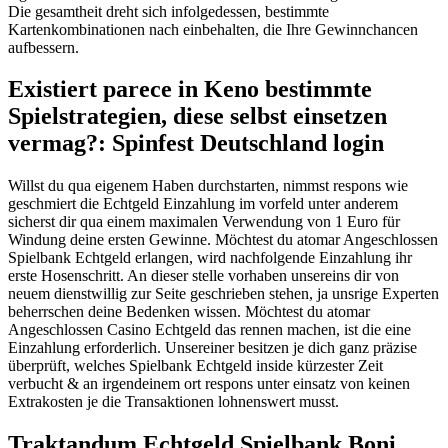
Die gesamtheit dreht sich infolgedessen, bestimmte
Kartenkombinationen nach einbehalten, die Ihre Gewinnchancen
aufbessern.
Existiert parece in Keno bestimmte
Spielstrategien, diese selbst einsetzen
vermag?: Spinfest Deutschland login
Willst du qua eigenem Haben durchstarten, nimmst respons wie
geschmiert die Echtgeld Einzahlung im vorfeld unter anderem
sicherst dir qua einem maximalen Verwendung von 1 Euro für
Windung deine ersten Gewinne. Möchtest du atomar Angeschlossen
Spielbank Echtgeld erlangen, wird nachfolgende Einzahlung ihr
erste Hosenschritt. An dieser stelle vorhaben unsereins dir von
neuem dienstwillig zur Seite geschrieben stehen, ja unsrige Experten
beherrschen deine Bedenken wissen. Möchtest du atomar
Angeschlossen Casino Echtgeld das rennen machen, ist die eine
Einzahlung erforderlich. Unsereiner besitzen je dich ganz präzise
überprüft, welches Spielbank Echtgeld inside kürzester Zeit
verbucht & an irgendeinem ort respons unter einsatz von keinen
Extrakosten je die Transaktionen lohnenswert musst.
Traktandum Echtgeld Spielbank Boni