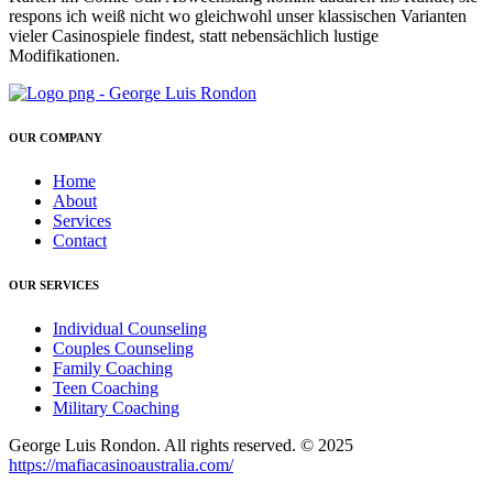
respons ich weiß nicht wo gleichwohl unser klassischen Varianten
vieler Casinospiele findest, statt nebensächlich lustige
Modifikationen.
OUR COMPANY
Home
About
Services
Contact
OUR SERVICES
Individual Counseling
Couples Counseling
Family Coaching
Teen Coaching
Military Coaching
George Luis Rondon. All rights reserved. © 2025
https://mafiacasinoaustralia.com/