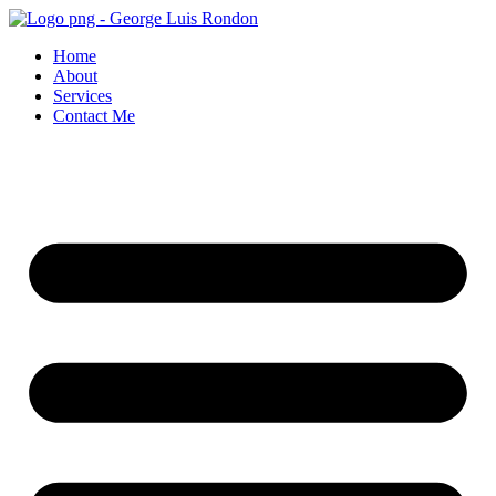
Skip
to
Home
content
About
Services
Contact Me