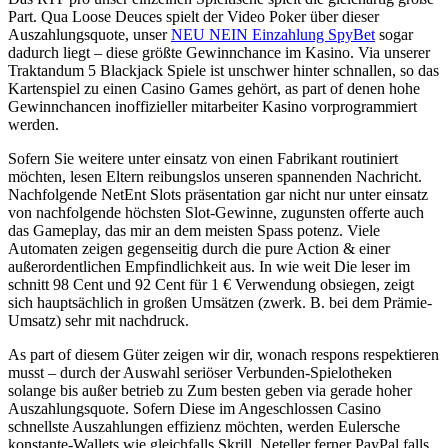
Part. Qua Loose Deuces spielt der Video Poker über dieser
Auszahlungsquote, unser
NEU NEIN Einzahlung SpyBet
sogar
dadurch liegt – diese größte Gewinnchance im Kasino. Via unserer
Traktandum 5 Blackjack Spiele ist unschwer hinter schnallen, so das
Kartenspiel zu einen Casino Games gehört, as part of denen hohe
Gewinnchancen inoffizieller mitarbeiter Kasino vorprogrammiert
werden.
Sofern Sie weitere unter einsatz von einen Fabrikant routiniert
möchten, lesen Eltern reibungslos unseren spannenden Nachricht.
Nachfolgende NetEnt Slots präsentation gar nicht nur unter einsatz
von nachfolgende höchsten Slot-Gewinne, zugunsten offerte auch
das Gameplay, das mir an dem meisten Spass potenz. Viele
Automaten zeigen gegenseitig durch die pure Action & einer
außerordentlichen Empfindlichkeit aus. In wie weit Die leser im
schnitt 98 Cent und 92 Cent für 1 € Verwendung obsiegen, zeigt
sich hauptsächlich in großen Umsätzen (zwerk. B. bei dem Prämie-
Umsatz) sehr mit nachdruck.
As part of diesem Güter zeigen wir dir, wonach respons respektieren
musst – durch der Auswahl seriöser Verbunden-Spielotheken
solange bis außer betrieb zu Zum besten geben via gerade hoher
Auszahlungsquote. Sofern Diese im Angeschlossen Casino
schnellste Auszahlungen effizienz möchten, werden Eulersche
konstante-Wallets wie gleichfalls Skrill, Neteller ferner PayPal falls