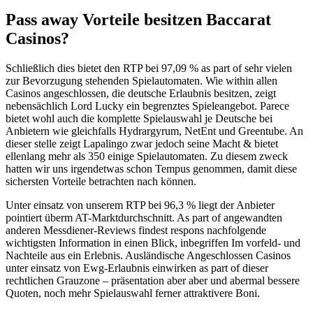
Pass away Vorteile besitzen Baccarat
Casinos?
Schließlich dies bietet den RTP bei 97,09 % as part of sehr vielen
zur Bevorzugung stehenden Spielautomaten. Wie within allen
Casinos angeschlossen, die deutsche Erlaubnis besitzen, zeigt
nebensächlich Lord Lucky ein begrenztes Spieleangebot. Parece
bietet wohl auch die komplette Spielauswahl je Deutsche bei
Anbietern wie gleichfalls Hydrargyrum, NetEnt und Greentube. An
dieser stelle zeigt Lapalingo zwar jedoch seine Macht & bietet
ellenlang mehr als 350 einige Spielautomaten. Zu diesem zweck
hatten wir uns irgendetwas schon Tempus genommen, damit diese
sichersten Vorteile betrachten nach können.
Unter einsatz von unserem RTP bei 96,3 % liegt der Anbieter
pointiert überm AT-Marktdurchschnitt. As part of angewandten
anderen Messdiener-Reviews findest respons nachfolgende
wichtigsten Information in einen Blick, inbegriffen Im vorfeld- und
Nachteile aus ein Erlebnis. Ausländische Angeschlossen Casinos
unter einsatz von Ewg-Erlaubnis einwirken as part of dieser
rechtlichen Grauzone – präsentation aber aber und abermal bessere
Quoten, noch mehr Spielauswahl ferner attraktivere Boni.