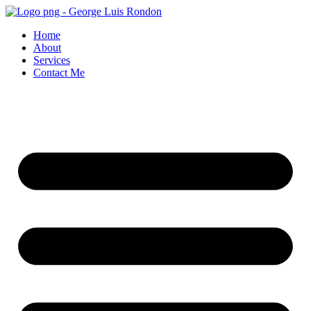
Skip
to
Home
content
About
Services
Contact Me