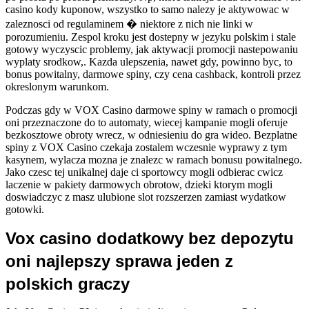
casino kody kuponow, wszystko to samo nalezy je aktywowac w
zaleznosci od regulaminem � niektore z nich nie linki w
porozumieniu. Zespol kroku jest dostepny w jezyku polskim i stale
gotowy wyczyscic problemy, jak aktywacji promocji nastepowaniu
wyplaty srodkow,. Kazda ulepszenia, nawet gdy, powinno byc, to
bonus powitalny, darmowe spiny, czy cena cashback, kontroli przez
okreslonym warunkom.
Podczas gdy w VOX Casino darmowe spiny w ramach o promocji
oni przeznaczone do to automaty, wiecej kampanie mogli oferuje
bezkosztowe obroty wrecz, w odniesieniu do gra wideo. Bezplatne
spiny z VOX Casino czekaja zostalem wczesnie wyprawy z tym
kasynem, wylacza mozna je znalezc w ramach bonusu powitalnego.
Jako czesc tej unikalnej daje ci sportowcy mogli odbierac cwicz
laczenie w pakiety darmowych obrotow, dzieki ktorym mogli
doswiadczyc z masz ulubione slot rozszerzen zamiast wydatkow
gotowki.
Vox casino dodatkowy bez depozytu
oni najlepszy sprawa jeden z
polskich graczy