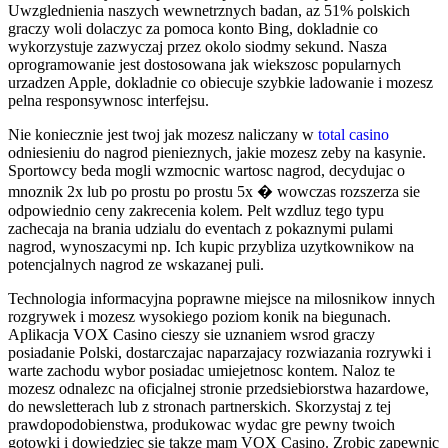
Uwzglednienia naszych wewnetrznych badan, az 51% polskich
graczy woli dolaczyc za pomoca konto Bing, dokladnie co
wykorzystuje zazwyczaj przez okolo siodmy sekund. Nasza
oprogramowanie jest dostosowana jak wiekszosc popularnych
urzadzen Apple, dokladnie co obiecuje szybkie ladowanie i mozesz
pelna responsywnosc interfejsu.
Nie koniecznie jest twoj jak mozesz naliczany w
total casino
odniesieniu do nagrod pienieznych, jakie mozesz zeby na kasynie.
Sportowcy beda mogli wzmocnic wartosc nagrod, decydujac o
mnoznik 2x lub po prostu po prostu 5x � wowczas rozszerza sie
odpowiednio ceny zakrecenia kolem. Pelt wzdluz tego typu
zachecaja na brania udzialu do eventach z pokaznymi pulami
nagrod, wynoszacymi np. Ich kupic przybliza uzytkownikow na
potencjalnych nagrod ze wskazanej puli.
Technologia informacyjna poprawne miejsce na milosnikow innych
rozgrywek i mozesz wysokiego poziom konik na biegunach.
Aplikacja VOX Casino cieszy sie uznaniem wsrod graczy
posiadanie Polski, dostarczajac naparzajacy rozwiazania rozrywki i
warte zachodu wybor posiadac umiejetnosc kontem. Naloz te
mozesz odnalezc na oficjalnej stronie przedsiebiorstwa hazardowe,
do newsletterach lub z stronach partnerskich. Skorzystaj z tej
prawdopodobienstwa, produkowac wydac gre pewny twoich
gotowki i dowiedziec sie takze mam VOX Casino. Zrobic zapewnic