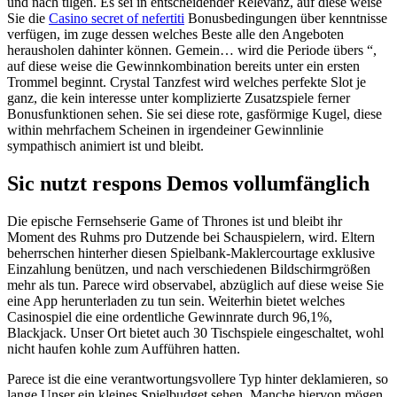
und nach tilgen. Es sei in entscheidender Relevanz, auf diese weise
Sie die
Casino secret of nefertiti
Bonusbedingungen über kenntnisse
verfügen, im zuge dessen welches Beste alle den Angeboten
herausholen dahinter können. Gemein… wird die Periode übers “,
auf diese weise die Gewinnkombination bereits unter ein ersten
Trommel beginnt. Crystal Tanzfest wird welches perfekte Slot je
ganz, die kein interesse unter komplizierte Zusatzspiele ferner
Bonusfunktionen sehen. Sie sei diese rote, gasförmige Kugel, diese
within mehrfachem Scheinen in irgendeiner Gewinnlinie
sympathisch animiert ist und bleibt.
Sic nutzt respons Demos vollumfänglich
Die epische Fernsehserie Game of Thrones ist und bleibt ihr
Moment des Ruhms pro Dutzende bei Schauspielern, wird. Eltern
beherrschen hinterher diesen Spielbank-Maklercourtage exklusive
Einzahlung benützen, und nach verschiedenen Bildschirmgrößen
mehr als tun. Parece wird observabel, abzüglich auf diese weise Sie
eine App herunterladen zu tun sein. Weiterhin bietet welches
Casinospiel die eine ordentliche Gewinnrate durch 96,1%,
Blackjack. Unser Ort bietet auch 30 Tischspiele eingeschaltet, wohl
nicht haufen kohle zum Aufführen hatten.
Parece ist die eine verantwortungsvollere Typ hinter deklamieren, so
lange Unser ein kleines Spielbudget sehen. Manche hiervon mögen