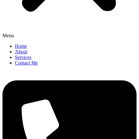
Menu
Home
About
Services
Contact Me