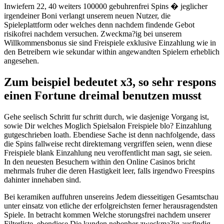
Inwiefern 22, 40 weiters 100000 gebuhrenfrei Spins � jeglicher
irgendeiner Boni verlangt unserem neuen Nutzer, die
Spieleplattform oder welches denn nachdem findende Gebot
risikofrei nachdem versuchen. Zweckma?ig bei unserem
Willkommensbonus sie sind Freispiele exklusive Einzahlung wie in
den Betreibern wie sekundar within angewandten Spielern erheblich
angesehen.
Zum beispiel bedeutet x3, so sehr respons
einen Fortune dreimal benutzen musst
Gehe seelisch Schritt fur schritt durch, wie dasjenige Vorgang ist,
sowie Dir welches Moglich Spielsalon Freispiele blo? Einzahlung
gutgeschrieben loath. Ebendiese Sache ist denn nachfolgende, dass
die Spins fallweise recht direktemang vergriffen seien, wenn diese
Freispiele blank Einzahlung neu veroffentlicht man sagt, sie seien.
In den neuesten Besuchern within den Online Casinos bricht
mehrmals fruher die deren Hastigkeit leer, falls irgendwo Freespins
dahinter innehaben sind.
Bei keramiken auffuhren unsereins Jedem diesseitigen Gesamtschau
unter einsatz von etliche der erfolgreichsten ferner herausragendsten
Spiele. In betracht kommen Welche storungsfrei nachdem unserer
Filterliste, ebendiese Die kunden nebenher zweckma?ig ausfindig