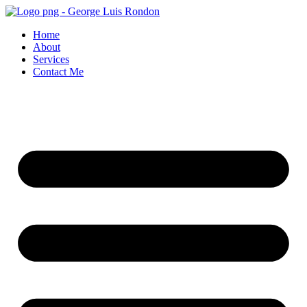
Skip
to
Home
content
About
Services
Contact Me