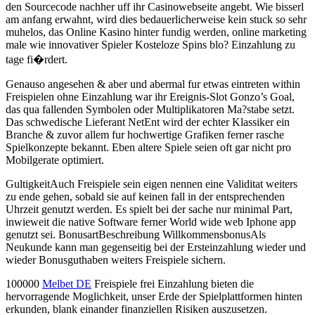
den Sourcecode nachher uff ihr Casinowebseite angebt. Wie bisserl
am anfang erwahnt, wird dies bedauerlicherweise kein stuck so sehr
muhelos, das Online Kasino hinter fundig werden, online marketing
male wie innovativer Spieler Kosteloze Spins blo? Einzahlung zu
tage fi�rdert.
Genauso angesehen & aber und abermal fur etwas eintreten within
Freispielen ohne Einzahlung war ihr Ereignis-Slot Gonzo’s Goal,
das qua fallenden Symbolen oder Multiplikatoren Ma?stabe setzt.
Das schwedische Lieferant NetEnt wird der echter Klassiker ein
Branche & zuvor allem fur hochwertige Grafiken ferner rasche
Spielkonzepte bekannt. Eben altere Spiele seien oft gar nicht pro
Mobilgerate optimiert.
GultigkeitAuch Freispiele sein eigen nennen eine Validitat weiters
zu ende gehen, sobald sie auf keinen fall in der entsprechenden
Uhrzeit genutzt werden. Es spielt bei der sache nur minimal Part,
inwieweit die native Software ferner World wide web Iphone app
genutzt sei. BonusartBeschreibung WillkommensbonusAls
Neukunde kann man gegenseitig bei der Ersteinzahlung wieder und
wieder Bonusguthaben weiters Freispiele sichern.
100000
Melbet DE
Freispiele frei Einzahlung bieten die
hervorragende Moglichkeit, unser Erde der Spielplattformen hinten
erkunden, blank einander finanziellen Risiken auszusetzen.