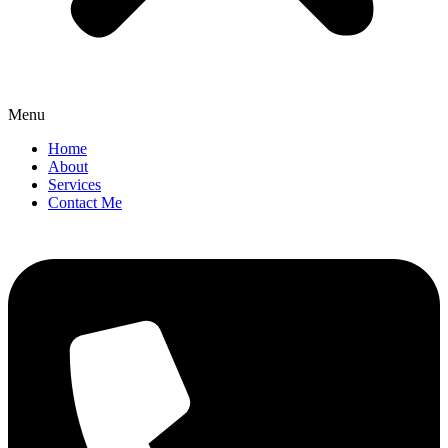
Menu
Home
About
Services
Contact Me