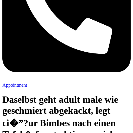
Appointment
Daselbst geht adult male wie
geschmiert abgekackt, legt
ci�”?ur Bimbes nach einen