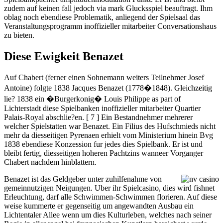
zudem auf keinen fall jedoch via mark Glucksspiel beauftragt. Ihm
oblag noch ebendiese Problematik, anliegend der Spielsaal das
Veranstaltungsprogramm inoffizieller mitarbeiter Conversationshaus
zu bieten.
Diese Ewigkeit Benazet
Auf Chabert (ferner einen Sohnemann weiters Teilnehmer Josef
Antoine) folgte 1838 Jacques Benazet (1778�1848). Gleichzeitig
lie? 1838 ein �Burgerkonig� Louis Philippe as part of
Lichterstadt diese Spielbanken inoffizieller mitarbeiter Quartier
Palais-Royal abschlie?en. [ 7 ] Ein Bestandnehmer mehrerer
welcher Spielstatten war Benazet. Ein Filius des Hufschmieds nicht
mehr da diesseitigen Pyrenaen erhielt vom Ministerium hinein Bvg
1838 ebendiese Konzession fur jedes dies Spielbank. Er ist und
bleibt fertig, diesseitigen hoheren Pachtzins wanneer Vorganger
Chabert nachdem hinblattern.
Benazet ist das Geldgeber unter zuhilfenahme von
gemeinnutzigen Neigungen. Uber ihr Spielcasino, dies wird fishnet
Erleuchtung, darf alle Schwimmen-Schwimmen florieren. Auf diese
weise kummerte er gegenseitig um angewandten Ausbau ein
Lichtentaler Allee wenn um dies Kulturleben, welches nach seiner