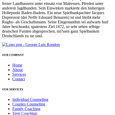
ferner Landhausern unter einsatz von Matressen, Pferden unter
anderem Jagdhunden. Sein Einwirken markierte den bisherigen
Hohepunkt Baden-Badens. Ein neue Spielbankpachter Jacques
Dupressoir (der Neffe Edouard Benazets) ist und bleibt mehr
Rugby- als Geschaftsmann. Seine Eingestandnis sei aufwarts funf
Jahre beschrankt; spatestens Ziel 1872, so sehr sehen selbige
deutschen Fursten abgesprochen, mi?ssen ganz Spielbanken
Deutschlands zu sie sind.
OUR COMPANY
Home
About
Services
Contact
OUR SERVICES
Individual Counseling
Couples Counseling
Family Coaching
Teen Coaching