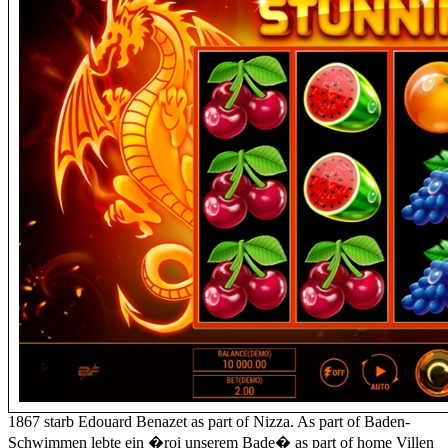
1867 starb Edouard Benazet as part of Nizza. As part of Baden-
Schwimmen lebte ein �roi unserem Bade� as part of home Villen