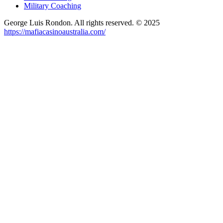
Military Coaching
George Luis Rondon. All rights reserved. © 2025
https://mafiacasinoaustralia.com/