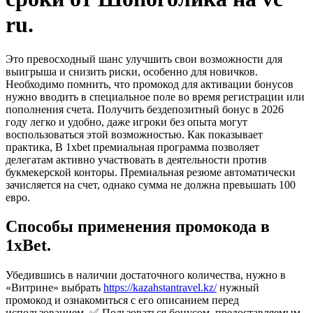
ru.
Это превосходный шанс улучшить свои возможности для
выигрыша и снизить риски, особенно для новичков.
Необходимо помнить, что промокод для активации бонусов
нужно вводить в специальное поле во время регистрации или
пополнения счета. Получить бездепозитный бонус в 2026
году легко и удобно, даже игроки без опыта могут
воспользоваться этой возможностью. Как показывает
практика, В 1xbet премиальная программа позволяет
делегатам активно участвовать в деятельности против
букмекерской конторы.
Премиальная резюме автоматически
зачисляется на счет, однако сумма не должна превышать 100
евро.
Способы применения промокода в
1xBet.
Убедившись в наличии достаточного количества, нужно в
«Витрине» выбрать
https://kazahstantravel.kz/
нужный
промокод и ознакомиться с его описанием перед
использованием. ✅ Пользоваться бонусом, предоставляемым