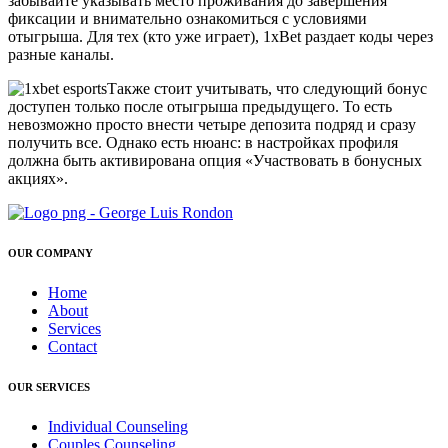
забывайте указывать место проживания до завершения
фиксации и внимательно ознакомиться с условиями
отыгрыша. Для тех (кто уже играет), 1xBet раздает коды через
разные каналы.
Также стоит учитывать, что следующий бонус
доступен только после отыгрыша предыдущего. То есть
невозможно просто внести четыре депозита подряд и сразу
получить все. Однако есть нюанс: в настройках профиля
должна быть активирована опция «Участвовать в бонусных
акциях».
OUR COMPANY
Home
About
Services
Contact
OUR SERVICES
Individual Counseling
Couples Counseling