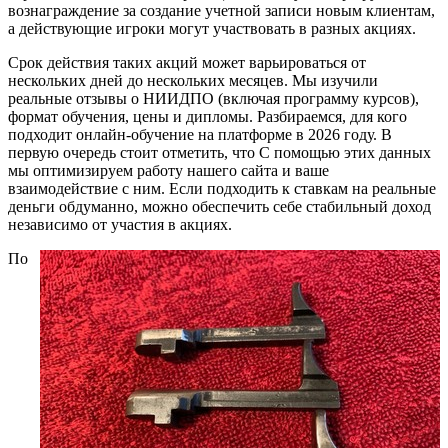
вознаграждение за создание учетной записи новым клиентам,
а действующие игроки могут участвовать в разных акциях.
Срок действия таких акций может варьироваться от
нескольких дней до нескольких месяцев. Мы изучили
реальные отзывы о НИИДПО (включая программу курсов),
формат обучения, цены и дипломы. Разбираемся, для кого
подходит онлайн-обучение на платформе в 2026 году. В
первую очередь стоит отметить, что С помощью этих данных
мы оптимизируем работу нашего сайта и ваше
взаимодействие с ним. Если подходить к ставкам на реальные
деньги обдуманно, можно обеспечить себе стабильный доход
независимо от участия в акциях.
По