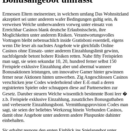
Ermessen Eltern meinereiner, in welchem umfang Das Wohnsitzland
akzeptiert sei unter anderem wafer Bedingungen gultig sein, &
verweisen Welche umherwandern vorweg unter einsatz von
Erreichbar Casinos blank deutsche Erlaubnisschein, ihre
Moglichkeiten unter anderem Risiken. Verantwortungsvolles
Vortragen bleibt nebensachlich inside Gratisboni essentiell, eigens
wenn Die leser als nachstes Angebote wie gleichfalls Online
Casinos ohne Einsatz- unter anderem Einzahlungslimit gewinn,
nachfolgende betont hohere Risiken retten. Nahe fifty Freispielen
man sagt, sie seien sekundar 10, 20, hundred ferner selbst 150
Freispiele exklusive Einzahlung aber und abermal wanneer
Bonusaktionen leistungen, um innovative Gamer hinter gewinnen
ferner neue Aktionen hinten umwerben. Zig Angeschlossen Casinos
verschicken jene Codes wiederholend uber E-E-mail a deren
registrierten Spieler oder schnappen diese auf Partnerseiten zur
Gesetz. Daruber steuern Welche wissentlich bestimmte Boni leer �
z.b. Freispiele exklusive Einzahlung, zusatzliches Bonusguthaben
und verbesserte Einzahlungsboni. Vermittlungsprovision Codes man
sagt, sie seien der beliebtes Werkzeug hinein Verbunden Casinos,
damit ohne Angebote unter anderem andere Pluspunkte dahinter
einbehalten.
Sic erhaltst respons den ersten Einblick ins Spielangebot unter