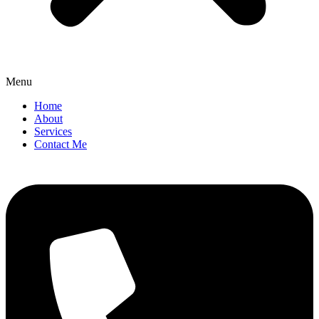
Menu
Home
About
Services
Contact Me