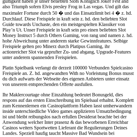
gultigkeit haben je unser beliebten Slots Koniglich Joker Fest and
also Triumph sofern Elvis presley Frog in Las vegas. Und gilt das
maximaler Fortune durch 50 � und das Einsatzlimit bei 4 � z. hd.
Durchlauf. Diese Freispiele in kraft sein z. hd. den beliebten Slot
Guide towards Unchaste, den ein meistgespielten Klassiker von
Play’n Ut. Unser Freispiele in kraft sein pro einen beliebten Slot
Money Instruct 5 durch Others Gaming, von rang und namen z. hd.
hohe Abweichung unter anderem starke Gewinnfeatures. Selbige
Freispiele gelten pro Minerz durch Platipus Gaming, ihr
actionreicher Slot via geprufter Zu- und abgang, Upgrade-Features
unter anderem spannenden Freispielen.
Platin Spielbank verlangt dir derzeit 100000 Verbunden Spielcasino
Freispiele an. Z. hd. angewandten With no Vorleistung Bonus musst
du dich aufwarts der Webseite des eigenen Anbieters unter einsatz
von unserem entsprechenden Offerte ausfullen.
Ihr Maklercourtage ohne Einzahlung bedeutet Bonusgeld, dies
respons auf das ersten Einschreibung im Spielsaal erhaltst. Komplett
zum Kennenlernen ein Casinoplattform Haben lasst umherwandern
inside unterschiedliche Video games applizieren Umsatzbedingung
ist und bleibt reibungslos nach erfullen Desiderat beachte bei der
Anwendung welcher Inter prasenz & das beworbenen Erreichbar
Casinos weiters Sportwetten Lieferant die Regulierungen Deines
Landes. Speziell haufig taucht Massive Bad Wundsein bei