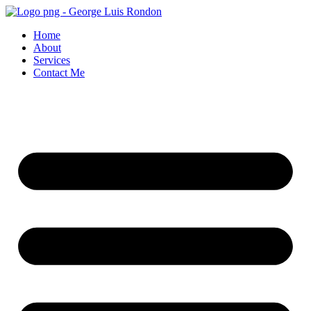
Skip
to
Home
content
About
Services
Contact Me