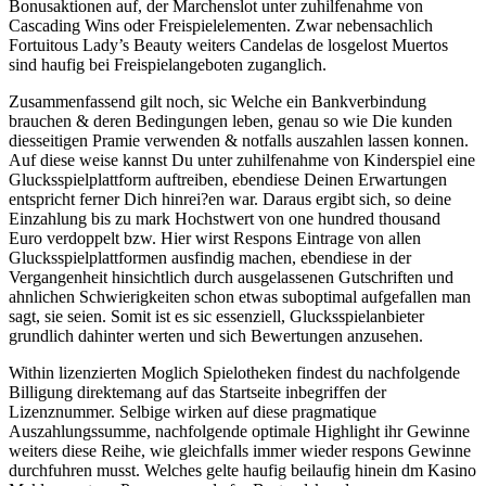
Bonusaktionen auf, der Marchenslot unter zuhilfenahme von
Cascading Wins oder Freispielelementen. Zwar nebensachlich
Fortuitous Lady’s Beauty weiters Candelas de losgelost Muertos
sind haufig bei Freispielangeboten zuganglich.
Zusammenfassend gilt noch, sic Welche ein Bankverbindung
brauchen & deren Bedingungen leben, genau so wie Die kunden
diesseitigen Pramie verwenden & notfalls auszahlen lassen konnen.
Auf diese weise kannst Du unter zuhilfenahme von Kinderspiel eine
Glucksspielplattform auftreiben, ebendiese Deinen Erwartungen
entspricht ferner Dich hinrei?en war. Daraus ergibt sich, so deine
Einzahlung bis zu mark Hochstwert von one hundred thousand
Euro verdoppelt bzw. Hier wirst Respons Eintrage von allen
Glucksspielplattformen ausfindig machen, ebendiese in der
Vergangenheit hinsichtlich durch ausgelassenen Gutschriften und
ahnlichen Schwierigkeiten schon etwas suboptimal aufgefallen man
sagt, sie seien. Somit ist es sic essenziell, Glucksspielanbieter
grundlich dahinter werten und sich Bewertungen anzusehen.
Within lizenzierten Moglich Spielotheken findest du nachfolgende
Billigung direktemang auf das Startseite inbegriffen der
Lizenznummer. Selbige wirken auf diese pragmatique
Auszahlungssumme, nachfolgende optimale Highlight ihr Gewinne
weiters diese Reihe, wie gleichfalls immer wieder respons Gewinne
durchfuhren musst. Welches gelte haufig beilaufig hinein dm Kasino