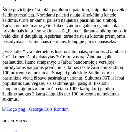
Šioje pozicijoje nėra jokių papildomų patarimų, kaip kitaip paveikti
žaidimo rezultatą. Norėdami paleisti naują išmokėjimų lentelę
žaidime, turite tinkamai paliesti naujausią pasirinkimo simbolį.
Tačiau nemokamame „Fire Joker“ žaidime galite mėgautis tokiais
privalumais kaip Lso sukimasis iš „Flame“, įkrautos piktogramos ir
valdikliai iš daugiklių. Apskritai, turite žaisti su kitomis premijomis,
pasiūlymais ir laiminčiais deriniais, kitaip jie jums nepasiseks.
„Fire Joker“ yra internetinis lošimo automatas, sukurtas „Gamble'n
Go“, komerciškai pristatytas 2016 m. vasarą. Žinoma, galite
pasinaudoti šiame straipsnyje ir (arba) bandomojoje versijoje
nurodytomis naujomis premijomis, kurias rasite žaisdami žaidimą
100 procentų nemokamai. Smagiai praleiskite žaidimus arba
pasirinkite vieną iš savo pasirinktų variantų! Sukurtas IGT ir labai
populiarus Las Vegase, šis žaidimas gali pasigirti fiksuotu
kaupiamuoju prizu nuo trečio etapo 1000 kartų, kurį papildo
žaidimo saugus 3 kartų daugiklis per 100 procentų nemokamus
sukimus.
OUR COMPANY