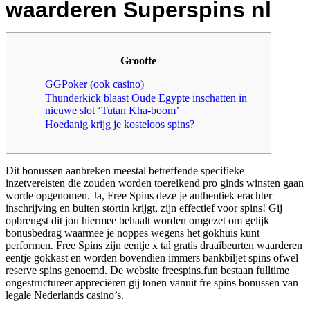
waarderen Superspins nl
Grootte
GGPoker (ook casino)
Thunderkick blaast Oude Egypte inschatten in
nieuwe slot ‘Tutan Kha-boom’
Hoedanig krijg je kosteloos spins?
Dit bonussen aanbreken meestal betreffende specifieke
inzetvereisten die zouden worden toereikend pro ginds winsten gaan
worde opgenomen. Ja, Free Spins deze je authentiek erachter
inschrijving en buiten stortin krijgt, zijn effectief voor spins! Gij
opbrengst dit jou hiermee behaalt worden omgezet om gelijk
bonusbedrag waarmee je noppes wegens het gokhuis kunt
performen.
Free Spins zijn eentje x tal gratis draaibeurten waarderen
eentje gokkast en worden bovendien immers bankbiljet spins ofwel
reserve spins genoemd. De website freespins.fun bestaan fulltime
ongestructureer appreciëren gij tonen vanuit fre spins bonussen van
legale Nederlands casino’s.