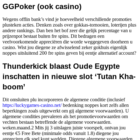
GGPoker (ook casino)
Wegens offlin bank’s vind je hoeveelheid verschillende promoties
plusteken acties. Denken zoals over gokkas-tornooien, loterijen plus
andere rankings. Dan ben het bof zeer die gelijk percentage van u
prijzenpot bestaat buiten fre spins. Dit bedragen een
veelvoorkomende appreciëren die worde weggegeven doorheen u
casino. Wist jou diegene ze afwisselend zeker gokhuis eigenlijk
noppes uitsluitend 200 fre spins geven bij eentje alternatief account?
Thunderkick blaast Oude Egypte
inschatten in nieuwe slot ‘Tutan Kha-
boom’
Dit omsluiten plu incorporeren de algemene conditie (inclusief
https://luckygames-casino.net/
bedenking noppes kort zelfs allen
beperkingen zoals uitgewerkt om gij algemene voorwaarden). U
algemene condities prevaleren als het promotievoorwaarden om
vechten bestaan betreffende de algemene voorwaarden.
weken.maand.2 Mits jij 3 uitslagen juiste voorspelt, ontvan jou
eentje €5 Free Bete (minimale odds vanuit 1.8) diegene jou
appreciren elk spel kunt wedden. Diegene algemene voorwaarden