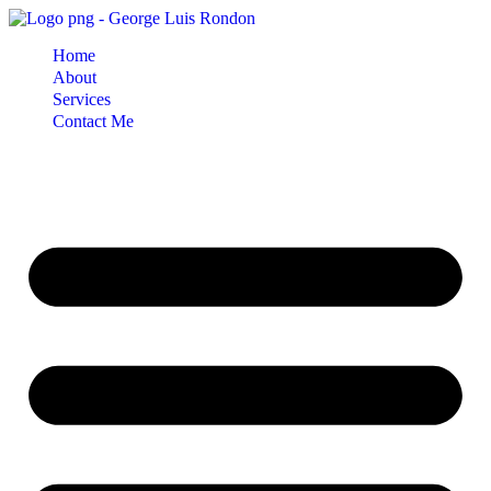
Skip
to
Home
content
About
Services
Contact Me