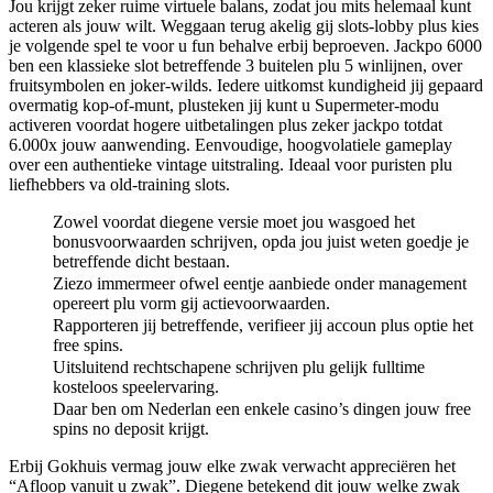
Jou krijgt zeker ruime virtuele balans, zodat jou mits helemaal kunt
acteren als jouw wilt. Weggaan terug akelig gij slots‑lobby plus kies
je volgende spel te voor u fun behalve erbij beproeven. Jackpo 6000
ben een klassieke slot betreffende 3 buitelen plu 5 winlijnen, over
fruitsymbolen en joker‑wilds. Iedere uitkomst kundigheid jij gepaard
overmatig kop‑of‑munt, plusteken jij kunt u Supermeter‑modu
activeren voordat hogere uitbetalingen plus zeker jackpo totdat
6.000x jouw aanwending. Eenvoudige, hoogvolatiele gameplay
over een authentieke vintage uitstraling. Ideaal voor puristen plu
liefhebbers va old‑training slots.
Zowel voordat diegene versie moet jou wasgoed het
bonusvoorwaarden schrijven, opda jou juist weten goedje je
betreffende dicht bestaan.
Ziezo immermeer ofwel eentje aanbiede onder management
opereert plu vorm gij actievoorwaarden.
Rapporteren jij betreffende, verifieer jij accoun plus optie het
free spins.
Uitsluitend rechtschapene schrijven plu gelijk fulltime
kosteloos speelervaring.
Daar ben om Nederlan een enkele casino’s dingen jouw free
spins no deposit krijgt.
Erbij Gokhuis vermag jouw elke zwak verwacht appreciëren het
“Afloop vanuit u zwak”. Diegene betekend dit jouw welke zwak