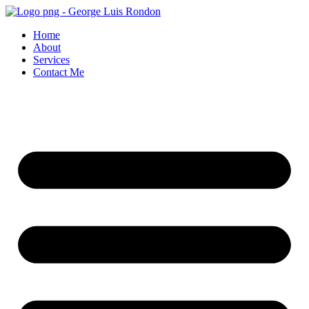
Skip
to
Home
content
About
Services
Contact Me