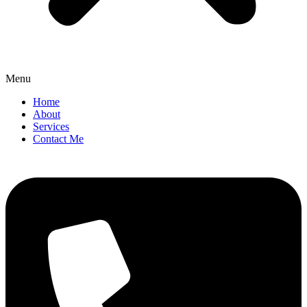
Menu
Home
About
Services
Contact Me