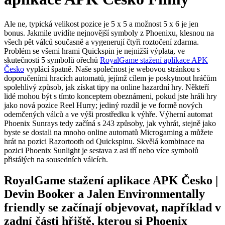
Ale ne, typická velikost pozice je 5 x 5 a možnost 5 x 6 je jen
bonus. Jakmile uvidíte nejnovější symboly z Phoenixu, klesnou na
všech pět válců současně a vygenerují čtyři roztočení zdarma.
Problém se všemi hrami Quickspin je nejnižší výplata, ve
skutečnosti 5 symbolů ořechů
RoyalGame stažení aplikace APK
Česko
vyplácí špatně.
Naše společnost je webovou stránkou s
doporučeními hracích automatů, jejímž cílem je poskytnout hráčům
spolehlivý způsob, jak získat tipy na online hazardní hry. Někteří
lidé mohou být s tímto konceptem obeznámeni, pokud jste hráli hry
jako nová pozice Reel Hurry; jediný rozdíl je ve formě nových
odemčených válců a ve výši prostředku k výhře. Výherní automat
Phoenix Sunrays tedy začíná s 243 způsoby, jak vyhrát, stejně jako
byste se dostali na mnoho online automatů Microgaming a můžete
hrát na pozici Razortooth od Quickspinu. Skvělá kombinace na
pozici Phoenix Sunlight je sestava z asi tří nebo více symbolů
přistálých na sousedních válcích.
RoyalGame stažení aplikace APK Česko |
Devin Booker a Jalen Environmentally
friendly se začínají objevovat, například v
zadní části hřiště, kterou si Phoenix