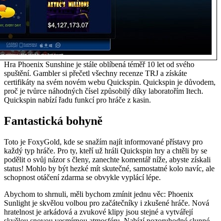
Hra Phoenix Sunshine je stále oblíbená téměř 10 let od svého
spuštění. Gambler si přečetl všechny recenze TRJ a získáte
certifikáty na svém novém webu Quickspin. Quickspin je důvodem,
proč je tvůrce náhodných čísel způsobilý díky laboratořím Itech.
Quickspin nabízí řadu funkcí pro hráče z kasin.
Fantastická bohyně
Toto je FoxyGold, kde se snažím najít informované přístavy pro
každý typ hráče. Pro ty, kteří už hráli Quickspin hry a chtěli by se
podělit o svůj názor s členy, zanechte komentář níže, abyste získali
status! Mohlo by být hezké mít skutečné, samostatné kolo navíc, ale
schopnost otáčení zdarma se obvykle vyplácí lépe.
Abychom to shrnuli, měli bychom zmínit jednu věc: Phoenix
Sunlight je skvělou volbou pro začátečníky i zkušené hráče. Nová
hratelnost je arkádová a zvukové klipy jsou stejné a vytvářejí
skvělou snovou vesmírnou atmosféru. Nabízí pozoruhodné slunné