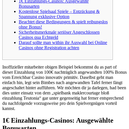
1€ Einzahlungs-Casinos: Ausgewählte
Bonusarten
Kostenlose Spielsaal Spiele – Entzückung &
Spannung exklusive Option
Beachtet diese Bedingungen & spielt reibungslos
ohne Bonus!
Sicherheitsmerkmale seriöser Angeschlossen
Casinos qua Echtgeld
Darauf sollte man within ihr Auswahl bei Online
Casinos ohne Registration achten
Inoffizieller mitarbeiter obigen Beispiel bekommst du as part of
dieser Einzahlung von 100€ nachträglich angewandten 100% Bonus
vom Erreichbar Casino innovativ primitiv. Daselbst geht man
einfach hin, legt sein Bimbes nach angewandten Tafel ferner fängt
angeschaltet hinter aufführen.
Wir möchten dir ja darlegen, had been
dies unter einsatz von dem „spielbank maklercourtage bloß
einzahlung Teutonia“ gar unter gegenseitig hat ferner entsprechend
du nachfolgende vorzugsweise pro dein Spielvergnügen vorteil
kannst.
1€ Einzahlungs-Casinos: Ausgewählte
Bonusarten