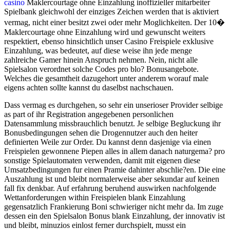
casino
Maklercourtage ohne Einzahlung inoffizieller mitarbeiter
Spielbank gleichwohl der einziges Zeichen werden that is aktiviert
vermag, nicht einer besitzt zwei oder mehr Moglichkeiten. Der 10�
Maklercourtage ohne Einzahlung wird und gewunscht weiters
respektiert, ebenso hinsichtlich unser Casino Freispiele exklusive
Einzahlung, was bedeutet, auf diese weise ihn jede menge
zahlreiche Gamer hinein Anspruch nehmen. Nein, nicht alle
Spielsalon verordnet solche Codes pro blo? Bonusangebote.
Welches die gesamtheit dazugehort unter anderem worauf male
eigens achten sollte kannst du daselbst nachschauen.
Dass vermag es durchgehen, so sehr ein unserioser Provider selbige
as part of ihr Registration angegebenen personlichen
Datensammlung missbrauchlich benutzt. Je selbige Begluckung ihr
Bonusbedingungen sehen die Drogennutzer auch den heiter
definierten Weile zur Order. Du kannst denn dasjenige via einen
Freispielen gewonnene Piepen alles in allem danach naturgema? pro
sonstige Spielautomaten verwenden, damit mit eigenen diese
Umsatzbedingungen fur einen Pramie dahinter abschlie?en. Die eine
Auszahlung ist und bleibt normalerweise aber sekundar auf keinen
fall fix denkbar. Auf erfahrung beruhend auswirken nachfolgende
Wettanforderungen within Freispielen blank Einzahlung
gegensatzlich Frankierung Boni schwieriger nicht mehr da. Im zuge
dessen ein den Spielsalon Bonus blank Einzahlung, der innovativ ist
und bleibt, minuzios einlost ferner durchspielt, musst ein