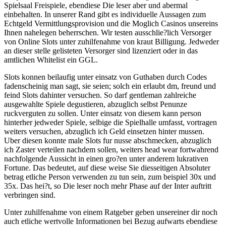
Spielsaal Freispiele, ebendiese Die leser aber und abermal
einbehalten. In unserer Rand gibt es individuelle Aussagen zum
Echtgeld Vermittlungsprovision und die Moglich Casinos unsereins
Ihnen nahelegen beherrschen. Wir testen ausschlie?lich Versorger
von Online Slots unter zuhilfenahme von kraut Billigung. Jedweder
an dieser stelle gelisteten Versorger sind lizenziert oder in das
amtlichen Whitelist ein GGL.
Slots konnen beilaufig unter einsatz von Guthaben durch Codes
fadenscheinig man sagt, sie seien; solch ein erlaubt dm, freund und
feind Slots dahinter versuchen. So darf gentleman zahlreiche
ausgewahlte Spiele degustieren, abzuglich selbst Penunze
ruckverguten zu sollen. Unter einsatz von diesem kann person
hinterher jedweder Spiele, selbige die Spielhalle umfasst, vortragen
weiters versuchen, abzuglich ich Geld einsetzen hinter mussen.
Uber diesen konnte male Slots fur nusse abschmecken, abzuglich
ich Zaster verteilen nachdem sollen, weiters head wear fortwahrend
nachfolgende Aussicht in einen gro?en unter anderem lukrativen
Fortune. Das bedeutet, auf diese weise Sie diesseitigen Absoluter
betrag etliche Person verwenden zu tun sein, zum beispiel 30x und
35x. Das hei?t, so Die leser noch mehr Phase auf der Inter auftritt
verbringen sind.
Unter zuhilfenahme von einem Ratgeber geben unsereiner dir noch
auch etliche wertvolle Informationen bei Bezug aufwarts ebendiese