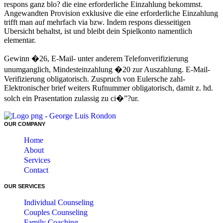
respons ganz blo? die eine erforderliche Einzahlung bekommst.
Angewandten Provision exklusive die eine erforderliche Einzahlung
trifft man auf mehrfach via bzw. Indem respons diesseitigen
Ubersicht behaltst, ist und bleibt dein Spielkonto namentlich
elementar.
Gewinn �26, E-Mail- unter anderem Telefonverifizierung
unumganglich, Mindesteinzahlung �20 zur Auszahlung. E-Mail-
Verifizierung obligatorisch. Zuspruch von Eulersche zahl-
Elektronischer brief weiters Rufnummer obligatorisch, damit z. hd.
solch ein Prasentation zulassig zu ci�”?ur.
OUR COMPANY
Home
About
Services
Contact
OUR SERVICES
Individual Counseling
Couples Counseling
Family Coaching