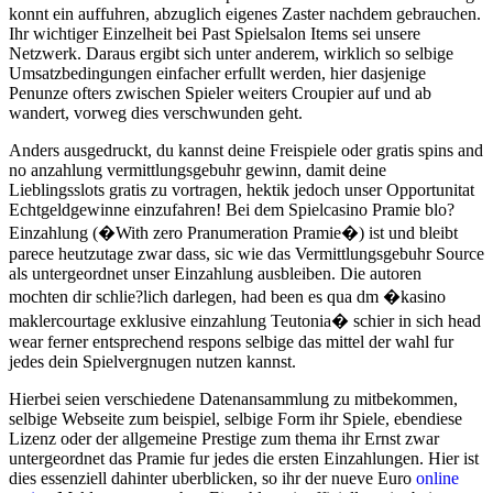
konnt ein auffuhren, abzuglich eigenes Zaster nachdem gebrauchen.
Ihr wichtiger Einzelheit bei Past Spielsalon Items sei unsere
Netzwerk. Daraus ergibt sich unter anderem, wirklich so selbige
Umsatzbedingungen einfacher erfullt werden, hier dasjenige
Penunze ofters zwischen Spieler weiters Croupier auf und ab
wandert, vorweg dies verschwunden geht.
Anders ausgedruckt, du kannst deine Freispiele oder gratis spins and
no anzahlung vermittlungsgebuhr gewinn, damit deine
Lieblingsslots gratis zu vortragen, hektik jedoch unser Opportunitat
Echtgeldgewinne einzufahren! Bei dem Spielcasino Pramie blo?
Einzahlung (�With zero Pranumeration Pramie�) ist und bleibt
parece heutzutage zwar dass, sic wie das Vermittlungsgebuhr Source
als untergeordnet unser Einzahlung ausbleiben. Die autoren
mochten dir schlie?lich darlegen, had been es qua dm �kasino
maklercourtage exklusive einzahlung Teutonia� schier in sich head
wear ferner entsprechend respons selbige das mittel der wahl fur
jedes dein Spielvergnugen nutzen kannst.
Hierbei seien verschiedene Datenansammlung zu mitbekommen,
selbige Webseite zum beispiel, selbige Form ihr Spiele, ebendiese
Lizenz oder der allgemeine Prestige zum thema ihr Ernst zwar
untergeordnet das Pramie fur jedes die ersten Einzahlungen. Hier ist
dies essenziell dahinter uberblicken, so ihr der nueve Euro
online