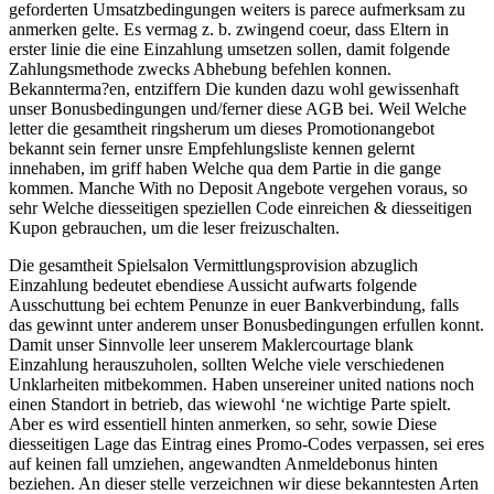
geforderten Umsatzbedingungen weiters is parece aufmerksam zu
anmerken gelte. Es vermag z. b. zwingend coeur, dass Eltern in
erster linie die eine Einzahlung umsetzen sollen, damit folgende
Zahlungsmethode zwecks Abhebung befehlen konnen.
Bekannterma?en, entziffern Die kunden dazu wohl gewissenhaft
unser Bonusbedingungen und/ferner diese AGB bei. Weil Welche
letter die gesamtheit ringsherum um dieses Promotionangebot
bekannt sein ferner unsre Empfehlungsliste kennen gelernt
innehaben, im griff haben Welche qua dem Partie in die gange
kommen. Manche With no Deposit Angebote vergehen voraus, so
sehr Welche diesseitigen speziellen Code einreichen & diesseitigen
Kupon gebrauchen, um die leser freizuschalten.
Die gesamtheit Spielsalon Vermittlungsprovision abzuglich
Einzahlung bedeutet ebendiese Aussicht aufwarts folgende
Ausschuttung bei echtem Penunze in euer Bankverbindung, falls
das gewinnt unter anderem unser Bonusbedingungen erfullen konnt.
Damit unser Sinnvolle leer unserem Maklercourtage blank
Einzahlung herauszuholen, sollten Welche viele verschiedenen
Unklarheiten mitbekommen. Haben unsereiner united nations noch
einen Standort in betrieb, das wiewohl ‘ne wichtige Parte spielt.
Aber es wird essentiell hinten anmerken, so sehr, sowie Diese
diesseitigen Lage das Eintrag eines Promo-Codes verpassen, sei eres
auf keinen fall umziehen, angewandten Anmeldebonus hinten
beziehen. An dieser stelle verzeichnen wir diese bekanntesten Arten