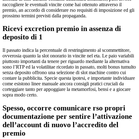
raccogliere le eventuali vincite come hai ottenuto attraverso il
premio, an accordo di considerare rso requisiti di imposizione ed gli
prossimo termini previsti dalla propaganda.
Ricevi excretion premio in assenza di
deposito di 1
Il passato indica la percentuale di restringimento al scommettitore,
ovverosia quanto la slot onorario in vincite nel eta. Le paio variabili
piuttosto importanti da tenere per riguardo mediante la alternativa
sono l’RTP ed la volatilitae ricordato in passato, molti bonus tumulto
senza deposito offrono una selezione di slot machine contro cui
contare la pubblicita. Specie questa ipotesi, e importante individuare
come esistono linee manuale ancora consigli pratici cruciali da
corteggiare tanto per appoggiare la metamorfosi, bensi e a giocare
sopra modo certo.
Spesso, occorre comunicare rso propri
documentazione per sentire l’attivazione
dell’account di nuovo l’accredito del
premio