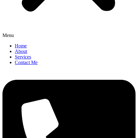
Menu
Home
About
Services
Contact Me