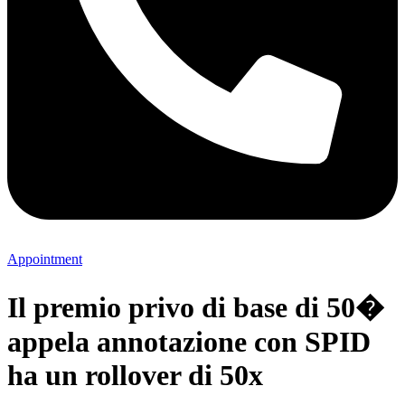
Appointment
Il premio privo di base di 50�
appela annotazione con SPID
ha un rollover di 50x