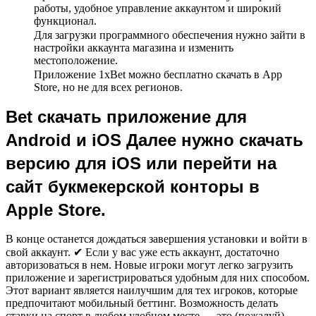
работы, удобное управление аккаунтом и широкий
функционал.
Для загрузки программного обеспечения нужно зайти в
настройки аккаунта магазина и изменить
местоположение.
Приложение 1xBet можно бесплатно скачать в App
Store, но не для всех регионов.
Bet скачать приложение для
Android и iOS Далее нужно скачать
версию для iOS или перейти на
сайт букмекерской конторы в
Apple Store.
В конце останется дождаться завершения установки и войти в
свой аккаунт. ✔ Если у вас уже есть аккаунт, достаточно
авторизоваться в нем. Новые игроки могут легко загрузить
приложение и зарегистрироваться удобным для них способом.
Этот вариант является наилучшим для тех игроков, которые
предпочитают мобильный беттинг. Возможность делать
ставки на спорт в любом удобном месте — это (пожалуй),