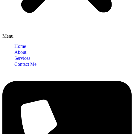
Menu
Home
About
Services
Contact Me