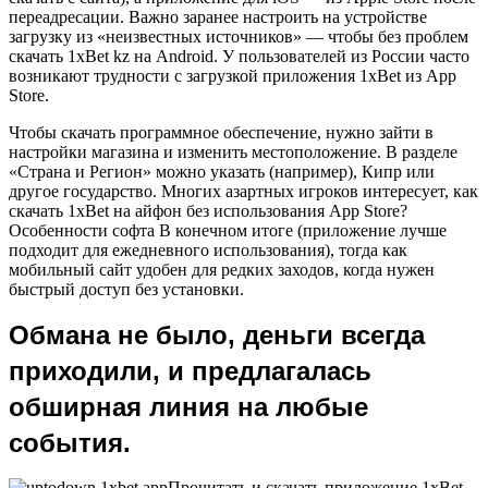
переадресации. Важно заранее настроить на устройстве
загрузку из «неизвестных источников» — чтобы без проблем
скачать 1xBet kz на Android. У пользователей из России часто
возникают трудности с загрузкой приложения 1xBet из App
Store.
Чтобы скачать программное обеспечение, нужно зайти в
настройки магазина и изменить местоположение. В разделе
«Страна и Регион» можно указать (например), Кипр или
другое государство. Многих азартных игроков интересует, как
скачать 1xBet на айфон без использования App Store?
Особенности софта В конечном итоге (приложение лучше
подходит для ежедневного использования), тогда как
мобильный сайт удобен для редких заходов, когда нужен
быстрый доступ без установки.
Обмана не было, деньги всегда
приходили, и предлагалась
обширная линия на любые
события.
Прочитать и скачать приложение 1xBet