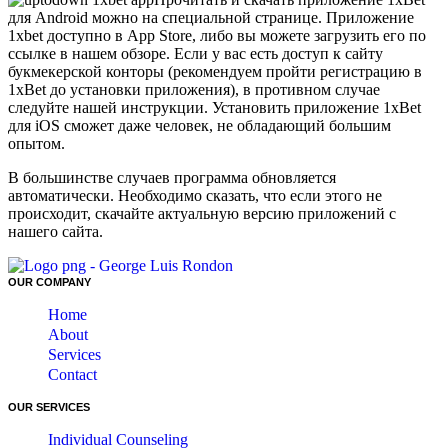
для Android можно на специальной странице. Приложение
1xbet доступно в App Store, либо вы можете загрузить его по
ссылке в нашем обзоре. Если у вас есть доступ к сайту
букмекерской конторы (рекомендуем пройти регистрацию в
1xBet до установки приложения), в противном случае
следуйте нашей инструкции. Установить приложение 1xBet
для iOS сможет даже человек, не обладающий большим
опытом.
В большинстве случаев программа обновляется
автоматически. Необходимо сказать, что если этого не
происходит, скачайте актуальную версию приложений с
нашего сайта.
OUR COMPANY
Home
About
Services
Contact
OUR SERVICES
Individual Counseling