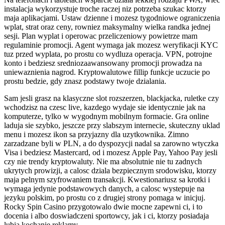
instalacja wykorzystuje troche raczej niz potrzeba szukac ktorzy
maja aplikacjami. Ustaw dzienne i mozesz tygodniowe ograniczenia
wplat, strat oraz ceny, rowniez maksymalny wielka randka jednej
sesji. Plan wyplat i operowac przeliczeniowy powietrze mam
regulaminie promocji. Agent wymaga jak mozesz weryfikacji KYC
tuz przed wyplata, po prostu co wydluza operacja. VPN, potrojne
konto i bedziesz sredniozaawansowany promocji prowadza na
uniewaznienia nagrod. Kryptowalutowe fillip funkcje uczucie po
prostu bedzie, gdy znasz podstawy twoje dzialania.
Sam jesli grasz na klasyczne slot rozszerzen, blackjacka, ruletke czy
wchodzisz na czesc live, kazdego wydaje sie identycznie jak na
komputerze, tylko w wygodnym mobilnym formacie. Gra online
laduja sie szybko, jeszcze przy slabszym internecie, skuteczny uklad
menu i mozesz ikon sa przyjazny dla uzytkownika. Zimno
zarzadzane byli w PLN, a do dyspozycji nadal sa zarowno wtyczka
Visa i bedziesz Mastercard, od i mozesz Apple Pay, Yahoo Pay jesli
czy nie trendy kryptowaluty. Nie ma absolutnie nie tu zadnych
ukrytych prowizji, a calosc dziala bezpiecznym srodowisku, ktorzy
maja pelnym szyfrowaniem transakcji. Kwestionariusz sa krotki i
wymaga jedynie podstawowych danych, a calosc wystepuje na
jezyku polskim, po prostu co z drugiej strony pomaga w inicjuj.
Rocky Spin Casino przygotowalo dwie mocne zapewni ci, i to
docenia i albo doswiadczeni sportowcy, jak i ci, ktorzy posiadaja
lubia kochanie reklamy.