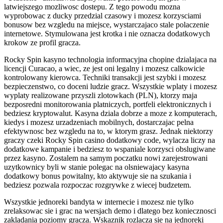
latwiejszego mozliwosc dostepu. Z tego powodu mozna
wyprobowac z ducky przedzial czasowy i mozesz korzysciami
bonusow bez wzgledu na miejsce, wystarczajaco stale polaczenie
internetowe. Stymulowana jest krotka i nie oznacza dodatkowych
krokow ze profil gracza.
Rocky Spin kasyno technologia informacyjna chopine dzialajaca na
licencji Curacao, a wiec, ze jest oni legalny i mozesz calkowicie
kontrolowany kierowca. Techniki transakcji jest szybki i mozesz
bezpieczenstwo, co doceni ludzie gracz. Wszystkie wplaty i mozesz
wyplaty realizowane przyszli zlotowkach (PLN), ktorzy maja
bezposredni monitorowania platniczych, portfeli elektronicznych i
bedziesz kryptowalut. Kasyna dziala dobrze a moze z komputerach,
kiedys i mozesz urzadzeniach mobilnych, dostarczajac pelna
efektywnosc bez wzgledu na to, w ktorym grasz. Jednak niektorzy
graczy czeki Rocky Spin casino dodatkowy code, wylacza liczy na
dodatkowe kampanie i bedziesz to wspaniale korzysci obslugiwane
przez kasyno. Zostalem na samym poczatku nowi zarejestrowani
uzytkownicy byli w stanie polegac na olsniewajacy kasyna
dodatkowy bonus powitalny, kto aktywuje sie na szukania i
bedziesz pozwala rozpoczac rozgrywke z wiecej budzetem.
Wszystkie jednoreki bandyta w internecie i mozesz nie tylko
zrelaksowac sie i grac na wersjach demo i dlatego bez koniecznosci
zakladania poziomy gracza. Wskaznik rozlacza sie na jednoreki