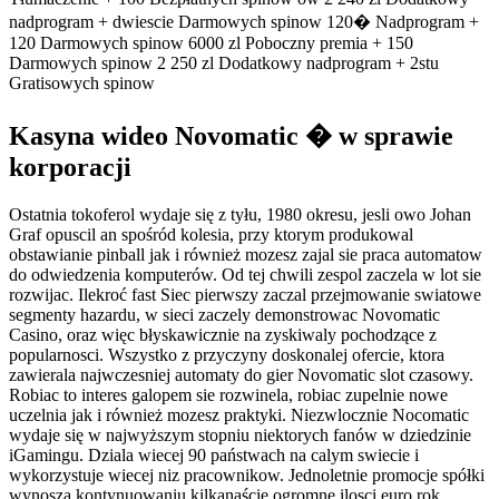
nadprogram + dwiescie Darmowych spinow 120� Nadprogram +
120 Darmowych spinow 6000 zl Poboczny premia + 150
Darmowych spinow 2 250 zl Dodatkowy nadprogram + 2stu
Gratisowych spinow
Kasyna wideo Novomatic � w sprawie
korporacji
Ostatnia tokoferol wydaje się z tyłu, 1980 okresu, jesli owo Johan
Graf opuscil an spośród kolesia, przy ktorym produkowal
obstawianie pinball jak i również mozesz zajal sie praca automatow
do odwiedzenia komputerów. Od tej chwili zespol zaczela w lot sie
rozwijac. Ilekroć fast Siec pierwszy zaczal przejmowanie swiatowe
segmenty hazardu, w sieci zaczely demonstrowac Novomatic
Casino, oraz więc błyskawicznie na zyskiwaly pochodzące z
popularnosci. Wszystko z przyczyny doskonalej ofercie, ktora
zawierala najwczesniej automaty do gier Novomatic slot czasowy.
Robiac to interes galopem sie rozwinela, robiac zupelnie nowe
uczelnia jak i również mozesz praktyki. Niezwlocznie Nocomatic
wydaje się w najwyższym stopniu niektorych fanów w dziedzinie
iGamingu. Dziala wiecej 90 państwach na calym swiecie i
wykorzystuje wiecej niz pracownikow. Jednoletnie promocje spółki
wynosza kontynuowaniu kilkanaście ogromne ilosci euro rok,