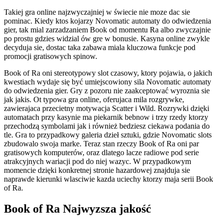
Takiej gra online najzwyczajniej w świecie nie moze dac sie
pominac. Kiedy ktos kojarzy Novomatic automaty do odwiedzenia
gier, tak mial zarzadzaniem Book od momentu Ra albo zwyczajnie
po prostu gdzies widzial ów gre w bonusie. Kasyna online zwykle
decyduja sie, dostac taka zabawa miala kluczowa funkcje pod
promocji gratisowych spinow.
Book of Ra oni stereotypowy slot czasowy, ktory pojawia, o jakich
kwestiach wydaje się być umiejscowiony sila Novomatic automaty
do odwiedzenia gier. Gry z pozoru nie zaakceptować wyroznia sie
jak jakis. Ot typowa gra online, oferujaca mila rozgrywke,
zawierajaca przecietny motywacja Scatter i Wild. Rozrywki dzięki
automatach przy kasynie ma piekarnik bebnow i trzy rzedy ktorzy
przechodzą symbolami jak i również bedziesz ciekawa podania do
tle. Gra to przypadkowy galeria dzieł sztuki, gdzie Novomatic slots
zbudowalo swoja marke. Teraz stan rzeczy Book of Ra oni par
gratisowych komputerów, oraz dlatego lacze radiowe pod serie
atrakcyjnych wariacji pod do niej wazyc. W przypadkowym
momencie dzięki konkretnej stronie hazardowej znajduja sie
naprawde kierunki wlasciwie kazda uciechy ktorzy maja serii Book
of Ra.
Book of Ra Najwyzsza jakość