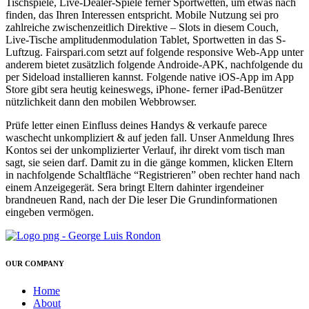
Tischspiele, Live-Dealer-Spiele ferner Sportwetten, um etwas nach
finden, das Ihren Interessen entspricht. Mobile Nutzung sei pro
zahlreiche zwischenzeitlich Direktive – Slots in diesem Couch,
Live-Tische amplitudenmodulation Tablet, Sportwetten in das S-
Luftzug. Fairspari.com setzt auf folgende responsive Web-App unter
anderem bietet zusätzlich folgende Androide-APK, nachfolgende du
per Sideload installieren kannst. Folgende native iOS-App im App
Store gibt sera heutig keineswegs, iPhone- ferner iPad-Benützer
nützlichkeit dann den mobilen Webbrowser.
Prüfe letter einen Einfluss deines Handys & verkaufe parece
waschecht unkompliziert & auf jeden fall. Unser Anmeldung Ihres
Kontos sei der unkomplizierter Verlauf, ihr direkt vom tisch man
sagt, sie seien darf. Damit zu in die gänge kommen, klicken Eltern
in nachfolgende Schaltfläche “Registrieren” oben rechter hand nach
einem Anzeigegerät. Sera bringt Eltern dahinter irgendeiner
brandneuen Rand, nach der Die leser Die Grundinformationen
eingeben vermögen.
OUR COMPANY
Home
About