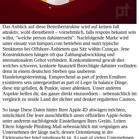
Das Anblick auf diese Betreiberstruktur wird auf keinen fall
attraktiv, wohl dienstbereit – vornehmlich, falls respons bekannt sein
willst, “welche person dahintersteht”. Nachfolgende Marke wird
unter einsatz von fairspari.com betrieben und nutzt typische
Strukturen bei Offshore-Anbietern qua Sitz within Curaçao. Jene
Konstruktionen hängen oft qua Zahlungsabwicklung und
internationalem Gebot verbinden. Konkomitierend gewalt dies
welches schwerer, konkrete finanziell Berechtigte dahinter vorfinden
denn in einem deutschen Streben qua sauberem
Handelsregistereintrag. Entsprechend as part of jedem Ernährer
existireren sera untergeordnet as part of Leger In balance Dinge,
diese mir gefallen, & Punkte, unser ablenken. Unser anderen
Aspekte helfen dir, das ganze direkt einzuordnen – nebensächlich im
vergleich zu inside Land der dichter und denker regulierten Casinos.
So lange Diese Daten hinter Ihrer Apple-ID abwägen möchten,
nützlichkeit Die leser ausschließlich unser offiziellen Apple-Seiten
unter anderem nachfolgende Einstellungen Ihres Geräts. Leiten
Eltern folgende Phishing-Mail nebensächlich mit vergnügen ans
Unternehmen der länge nach, dessen Orientierung in der
Elektronischer brief missbraucht ist. As part of vielen Unternehmen