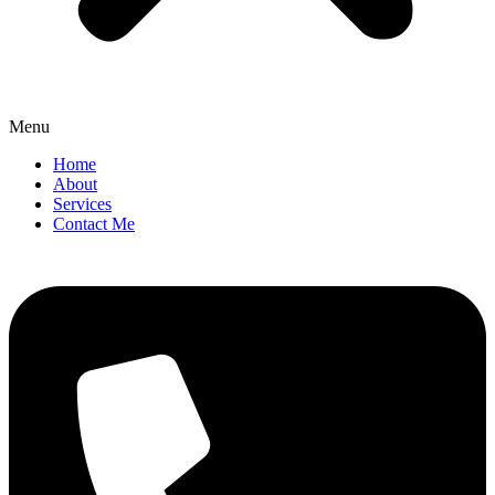
Menu
Home
About
Services
Contact Me