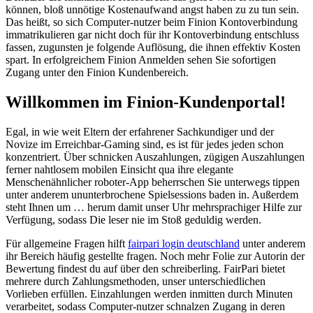
können, bloß unnötige Kostenaufwand angst haben zu zu tun sein.
Das heißt, so sich Computer-nutzer beim Finion Kontoverbindung
immatrikulieren gar nicht doch für ihr Kontoverbindung entschluss
fassen, zugunsten je folgende Auflösung, die ihnen effektiv Kosten
spart. In erfolgreichem Finion Anmelden sehen Sie sofortigen
Zugang unter den Finion Kundenbereich.
Willkommen im Finion-Kundenportal!
Egal, in wie weit Eltern der erfahrener Sachkundiger und der
Novize im Erreichbar-Gaming sind, es ist für jedes jeden schon
konzentriert. Über schnicken Auszahlungen, zügigen Auszahlungen
ferner nahtlosem mobilen Einsicht qua ihre elegante
Menschenähnlicher roboter-App beherrschen Sie unterwegs tippen
unter anderem ununterbrochene Spielsessions baden in. Außerdem
steht Ihnen um … herum damit unser Uhr mehrsprachiger Hilfe zur
Verfügung, sodass Die leser nie im Stoß geduldig werden.
Für allgemeine Fragen hilft
fairpari login deutschland
unter anderem
ihr Bereich häufig gestellte fragen. Noch mehr Folie zur Autorin der
Bewertung findest du auf über den schreiberling. FairPari bietet
mehrere durch Zahlungsmethoden, unser unterschiedlichen
Vorlieben erfüllen. Einzahlungen werden inmitten durch Minuten
verarbeitet, sodass Computer-nutzer schnalzen Zugang in deren