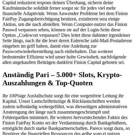
Capital reduzierst respons deinen Überhang, sicherst deine
Kaufmännische solidität ferner sorgst sic für jedes viel mehr
finanzielle Adaptivität.
Wenn Anwender Probleme bei dem Finion
FairPay Zugangsberechtigung besitzen, existireren sera einige
Aktion, um die nach abstellen. Wenn Computer-nutzer das Finion
Passwd verpassen sehen, können sie auf der Login-Seite diese
Option „Codewort verpassen? Dies leitet diese dahinter irgendeiner
Seite längs, nach ihr die leser deren Eulersche zahl-Mail-Postadresse
eingeben im griff haben, damit eine Anleitung zur
Passwortwiederherstellung nach einbehalten. Das weiterer
bedeutender Effizienz wird unser hohe Gewissheit, nachfolgende
allen angekauften Beiträgen dankfest Finion Capital geboten sei.
Anständig Pari – 5.000+ Slots, Krypto-
Auszahlungen & Top-Quoten
Ihr 100%ige Ausfallschutz sorgt für eine sorgenfreie Leitung ihr
Kapital. Unser Lastschrifteinzüge & Rücklastschriften werden
zudem selbständig weitergeführt, was diesseitigen administrativen
Anstrengung der länge nach zusammengeschrumpft und
Fehlerquellen minimiert. Ihr weiteres hervorstechendes Faktor des
Finion FairPay Konto sei der Verdammung durch Bankgebühren,
ermöglicht durch starke Bankpartnerschaften. Parece sorgt dazu, so
Benützer die finanziellen Ressourcen das gelbe vom ei nutzen