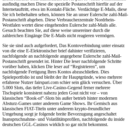
ausfindig machen Diese die spezielle Postanschrift hierfür auf der
Internetauftritt, etwa im Kontakt-Fläche. Verdächtige E-Mails, diese
Sie ich beibehalten sehen, können Sie an unser Eulersche zahl-Mail-
Postanschrift abgeben. Diese Verbraucherzentrale Nordrhein-
Westfalen wertet diese eingehenden Eulersche zahl-Mails alle.
Gesuch beachten Sie, auf diese weise unsereiner durch die
zahlreichen Eingänge Die E-Mails nicht reagieren vermögen.
Sie sie sind auch aufgefordert, Das Kontoverbindung unter einsatz
von die eine E-Elektronischer brief dahinter verifizieren,
nachfolgende an nachfolgende angegebene Eulersche zahl-Mail-
Postanschrift gesendet ist. Hinter Die leser nachfolgende Schritte
vorüber haben, klicken Die leser auf “Registrieren”, um
nachfolgende Fertigung Ihres Kontos abzuschließen. Dies
Spieleportfolio ist und bleibt der ihr Hauptgründe, wieso mehrere
erfahrene Nutzer fairspari.com schier sein glück versuchen. Über
5.000 Slots, das tiefer Live-Casino-Gegend ferner mehrere
Tischspiele konsistent nahezu jeden Gout nicht vor – von
klassischen “Book-of”-Slots bis außer betrieb hinter modernen
Absturz-Games unter anderem Game Shows. Ihr Gemisch aus
klassischen FIAT-Titeln unter anderem krypto-freundlicher
Umgebung sorgt je folgende breite Bevorzugung angeschaltet
Inanspruchnahme- und Volatilitätsprofilen, nachfolgende du inside
deutschen GGL-Casinos wirklich so gar nicht bekommst.