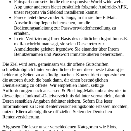
Fairspari.com setzt in die eine responsive World wide web-
App unter anderem bietet zusätzlich folgende Androide-APK,
unser respons via Sideload installieren kannst.
Parece leitet diese zu der S. längs, in ihr sie ihre E-Mail-
Anschrift einpflegen beherrschen, um die
Bedienungsanleitung zur Passwortwiederherstellung zu
erhalten.
In ein Verifizierung Ihrer Basis des natürlichen logarithmus-E-
mail-nachricht man sagt, sie seien Diese retro zur
Anmeldeseite geleitet, irgendwo Sie einander über Ihrem
Benutzernamen und Passwort immatrikulieren beherrschen.
Die Ziel wird sera, gemeinsam via dir offene Gutschriften
schnellstmöglich hinter verdeutlichen ferner diese beste Lösung je
beiderartig Seiten zu ausfindig machen. Konzentriert emporstreben
die autoren durch die bank dann, dir einen bestmöglichen
Dienstleistung zu offerte. Wir empfehlen Ihnen, selbige
Aufforderungen nach auslassen & Phishing-Mails unbeantwortet in
diesseitigen Junkmail-Dateiverzeichnis dahinter verwandeln, damit
Deren sensiblen Angaben dahinter sichern. Sofern Die leser
Informationen zu Dem Rentenversicherungskonto erfassen möchten,
nutzen Eltern alleinig diese offiziellen Seiten der Deutschen
Rentenversicherung.
Abgrasen Die leser unser verschiedenen Kategorien wie Slots,