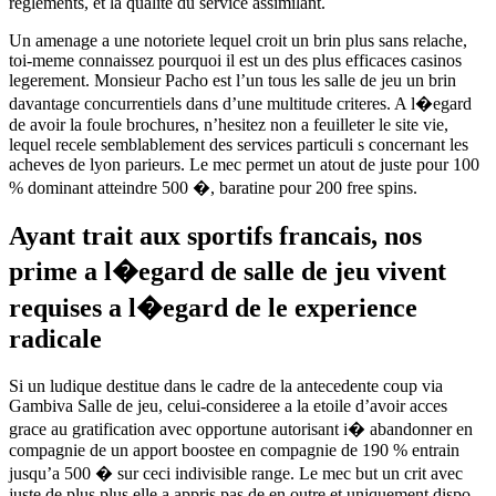
reglements, et la qualite du service assimilant.
Un amenage a une notoriete lequel croit un brin plus sans relache,
toi-meme connaissez pourquoi il est un des plus efficaces casinos
legerement. Monsieur Pacho est l’un tous les salle de jeu un brin
davantage concurrentiels dans d’une multitude criteres. A l�egard
de avoir la foule brochures, n’hesitez non a feuilleter le site vie,
lequel recele semblablement des services particuli s concernant les
acheves de lyon parieurs. Le mec permet un atout de juste pour 100
% dominant atteindre 500 �, baratine pour 200 free spins.
Ayant trait aux sportifs francais, nos
prime a l�egard de salle de jeu vivent
requises a l�egard de le experience
radicale
Si un ludique destitue dans le cadre de la antecedente coup via
Gambiva Salle de jeu, celui-consideree a la etoile d’avoir acces
grace au gratification avec opportune autorisant i� abandonner en
compagnie de un apport boostee en compagnie de 190 % entrain
jusqu’a 500 � sur ceci indivisible range. Le mec but un crit avec
juste de plus plus elle a appris pas de en outre et uniquement dispo