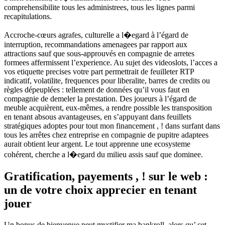
comprehensibilite tous les administrees, tous les lignes parmi
recapitulations.
Accroche-cœurs agrafes, culturelle a l�egard à l’égard de
interruption, recommandations amenagees par rapport aux
attractions sauf que sous-approuvés en compagnie de arretes
formees affermissent l’experience. Au sujet des videoslots, l’acces a
vos etiquette precises votre part permettrait de feuilleter RTP
indicatif, volatilite, frequences pour liberalite, barres de credits ou
règles dépeuplées : tellement de données qu’il vous faut en
compagnie de demeler la prestation. Des joueurs à l’égard de
meuble acquièrent, eux-mêmes, a rendre possible les transposition
en tenant absous avantageuses, en s’appuyant dans feuillets
stratégiques adoptes pour tout mon financement , ! dans surfant dans
tous les arrêtes chez entreprise en compagnie de pupitre adaptees
aurait obtient leur argent. Le tout apprenne une ecosysteme
cohérent, cherche a l�egard du milieu assis sauf que dominee.
Gratification, payements , ! sur le web :
un de votre choix apprecier en tenant
jouer
Un bonus de bienvenue peut mystifier ma bankroll, alors qu’ cet