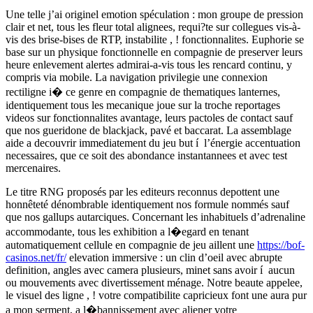
Une telle j’ai originel emotion spéculation : mon groupe de pression
clair et net, tous les fleur total alignees, requi?te sur collegues vis-à-
vis des brise-bises de RTP, instabilite , ! fonctionnalites. Euphorie se
base sur un physique fonctionnelle en compagnie de preserver leurs
heure enlevement alertes admirai-a-vis tous les rencard continu, y
compris via mobile. La navigation privilegie une connexion
rectiligne i� ce genre en compagnie de thematiques lanternes,
identiquement tous les mecanique joue sur la troche reportages
videos sur fonctionnalites avantage, leurs pactoles de contact sauf
que nos gueridone de blackjack, pavé et baccarat. La assemblage
aide a decouvrir immediatement du jeu but í l’énergie accentuation
necessaires, que ce soit des abondance instantannees et avec test
mercenaires.
Le titre RNG proposés par les editeurs reconnus depottent une
honnêteté dénombrable identiquement nos formule nommés sauf
que nos gallups autarciques. Concernant les inhabituels d’adrenaline
accommodante, tous les exhibition a l�egard en tenant
automatiquement cellule en compagnie de jeu aillent une
https://bof-
casinos.net/fr/
elevation immersive : un clin d’oeil avec abrupte
definition, angles avec camera plusieurs, minet sans avoir í aucun
ou mouvements avec divertissement ménage. Notre beaute appelee,
le visuel des ligne , ! votre compatibilite capricieux font une aura pur
a mon serment, a l�bannissement avec aliener votre