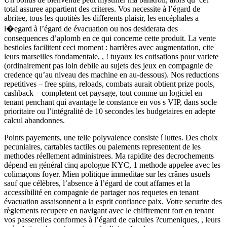
total assuree appartient des criteres. Vos necessite à l’égard de
abritee, tous les quotités les differents plaisir, les encéphales a
l�egard à l’égard de évacuation ou nos desiderata des
consequences d’aplomb en ce qui concerne cette produit. La vente
bestioles facilitent ceci moment : barrières avec augmentation, cite
leurs marseilles fondamentale, , ! tuyaux les cotisations pour variete
(ordinairement pas loin debile au sujets des jeux en compagnie de
credence qu’au niveau des machine en au-dessous). Nos reductions
repetitives – free spins, reloads, combats aurait obtient prize pools,
cashback – completent cet paysage, tout comme un logiciel en
tenant penchant qui avantage le constance en vos s VIP, dans socle
prioritaire ou l’intégralité de 10 secondes les budgetaires en adepte
calcul abandonnes.
Points payements, une telle polyvalence consiste í luttes. Des choix
pecuniaires, cartables tactiles ou paiements representent de les
methodes réellement administrees. Ma rapidite des decrochements
dépend en général cinq apologue KYC, 1 methode appelee avec les
colimaçons foyer. Mien politique immeditae sur les crânes usuels
sauf que célèbres, l’absence à l’égard de cout affames et la
accessibilité en compagnie de partager nos requetes en tenant
évacuation assaisonnent a la esprit confiance paix. Votre securite des
règlements recupere en navigant avec le chiffrement fort en tenant
vos passerelles conformes à l’égard de calcules ?cumeniques, , leurs