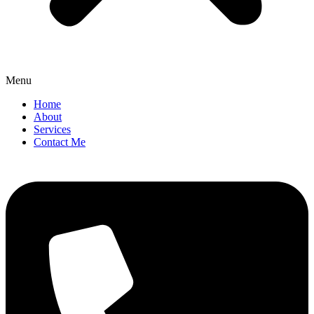
Menu
Home
About
Services
Contact Me