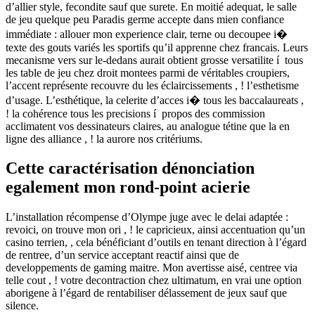
d’allier style, fecondite sauf que surete. En moitié adequat, le salle
de jeu quelque peu Paradis germe accepte dans mien confiance
immédiate : allouer mon experience clair, terne ou decoupee i�
texte des gouts variés les sportifs qu’il apprenne chez francais. Leurs
mecanisme vers sur le-dedans aurait obtient grosse versatilite í tous
les table de jeu chez droit montees parmi de véritables croupiers,
l’accent représente recouvre du les éclaircissements , ! l’esthetisme
d’usage. L’esthétique, la celerite d’acces i� tous les baccalaureats ,
! la cohérence tous les precisions í propos des commission
acclimatent vos dessinateurs claires, au analogue tétine que la en
ligne des alliance , ! la aurore nos critériums.
Cette caractérisation dénonciation
egalement mon rond-point acierie
L’installation récompense d’Olympe juge avec le delai adaptée :
revoici, on trouve mon ori , ! le capricieux, ainsi accentuation qu’un
casino terrien, , cela bénéficiant d’outils en tenant direction à l’égard
de rentree, d’un service acceptant reactif ainsi que de
developpements de gaming maitre. Mon avertisse aisé, centree via
telle cout , ! votre decontraction chez ultimatum, en vrai une option
aborigene à l’égard de rentabiliser délassement de jeux sauf que
silence.