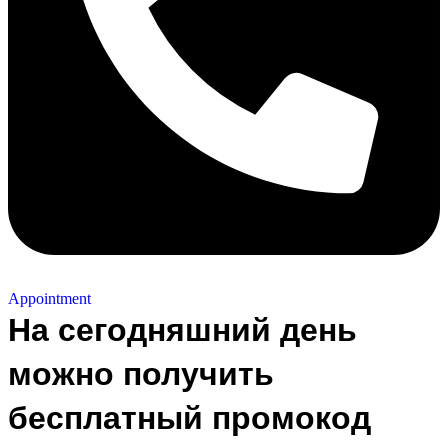
Appointment
На сегодняшний день
можно получить
бесплатный промокод