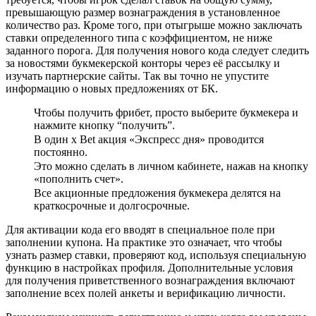
превышающую размер вознаграждения в установленное
количество раз. Кроме того, при отыгрыше можно заключать
ставки определенного типа с коэффициентом, не ниже
заданного порога. Для получения нового кода следует следить
за новостями букмекерской конторы через её рассылку и
изучать партнерские сайты. Так вы точно не упустите
информацию о новых предложениях от БК.
Чтобы получить фрибет, просто выберите букмекера и
нажмите кнопку “получить”.
В один x Bet акция «Экспресс дня» проводится
постоянно.
Это можно сделать в личном кабинете, нажав на кнопку
«пополнить счет».
Все акционные предложения букмекера делятся на
краткосрочные и долгосрочные.
Для активации кода его вводят в специальное поле при
заполнении купона. На практике это означает, что чтобы
узнать размер ставки, проверяют код, используя специальную
функцию в настройках профиля. Дополнительные условия
для получения приветственного вознаграждения включают
заполнение всех полей анкеты и верификацию личности.