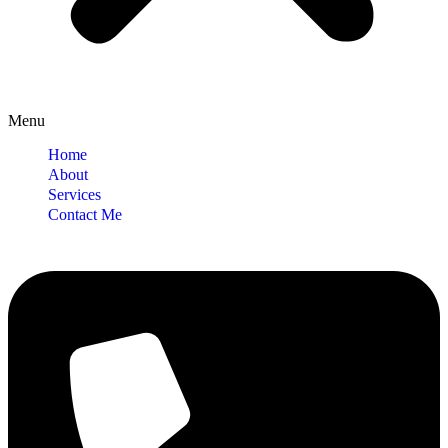
Menu
Home
About
Services
Contact Me