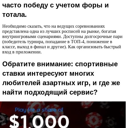
часто победу с учетом форы и
тотала.
Необходимо сказать, что на ведущих соревнованиях
представлена одна из лучших росписей на рынке, богатая
внутриигровыми сценариями. Доступны долгосрочные пари
(победитель турнира, попадание в ТОП-4, понижение в
классе, выход в финал и другие). Как организовать быстрый
вход в приложении.
Обратите внимание: спортивные
ставки интересуют многих
любителей азартных игр, и где же
найти подходящий сервис?