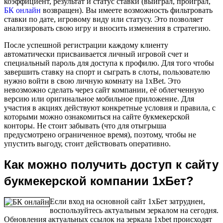
коэффициент, результат и статус ставки (выиграл, проиграл,
БК онлайн
возвращен). Вы имеете возможность фильтровать
ставки по дате, игровому виду или статусу. Это позволяет
анализировать свою игру и вносить изменения в стратегию.
После успешной регистрации каждому клиенту
автоматически присваивается личный игровой счет и
специальный пароль для доступа к профилю. Для того чтобы
завершить ставку на спорт и сыграть в слоты, пользователю
нужно войти в свою личную комнату на 1xBet. Это
невозможно сделать через сайт компании, её облегченную
версию или оригинальное мобильное приложение. Для
участия в акциях действуют конкретные условия и правила, с
которыми можно ознакомиться на сайте букмекерской
конторы. Не стоит забывать (что для отыгрыша
предусмотрено ограниченное время), поэтому, чтобы не
упустить выгоду, стоит действовать оперативно.
Как можно получить доступ к сайту
букмекерской компании 1хБет?
Если вход на основной сайт 1хБет затруднен,
воспользуйтесь актуальным зеркалом на сегодня.
Обновления актуальных ссылок на зеркала 1xbet происходят