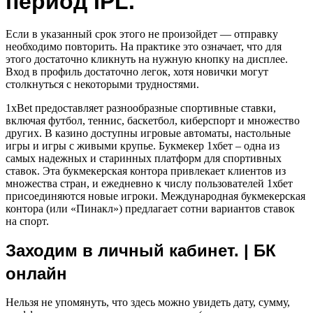
период IPL.
Если в указанный срок этого не произойдет — отправку
необходимо повторить. На практике это означает, что для
этого достаточно кликнуть на нужную кнопку на дисплее.
Вход в профиль достаточно легок, хотя новички могут
столкнуться с некоторыми трудностями.
1xBet предоставляет разнообразные спортивные ставки,
включая футбол, теннис, баскетбол, киберспорт и множество
других. В казино доступны игровые автоматы, настольные
игры и игры с живыми крупье.
Букмекер 1хбет – одна из
самых надежных и старинных платформ для спортивных
ставок. Эта букмекерская контора привлекает клиентов из
множества стран, и ежедневно к числу пользователей 1хбет
присоединяются новые игроки. Международная букмекерская
контора (или «Пинакл») предлагает сотни вариантов ставок
на спорт.
Заходим в личный кабинет. | БК
онлайн
Нельзя не упомянуть, что здесь можно увидеть дату, сумму,