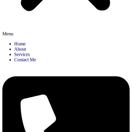
Menu
Home
About
Services
Contact Me