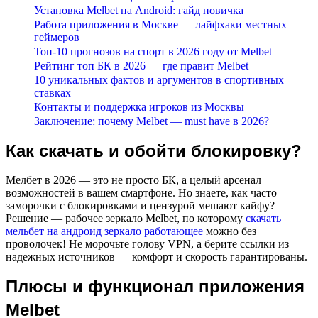
Установка Melbet на Android: гайд новичка
Работа приложения в Москве — лайфхаки местных
геймеров
Топ-10 прогнозов на спорт в 2026 году от Melbet
Рейтинг топ БК в 2026 — где правит Melbet
10 уникальных фактов и аргументов в спортивных
ставках
Контакты и поддержка игроков из Москвы
Заключение: почему Melbet — must have в 2026?
Как скачать и обойти блокировку?
Мелбет в 2026 — это не просто БК, а целый арсенал
возможностей в вашем смартфоне. Но знаете, как часто
заморочки с блокировками и цензурой мешают кайфу?
Решение — рабочее зеркало Melbet, по которому
скачать
мельбет на андроид зеркало работающее
можно без
проволочек! Не морочьте голову VPN, а берите ссылки из
надежных источников — комфорт и скорость гарантированы.
Плюсы и функционал приложения
Melbet