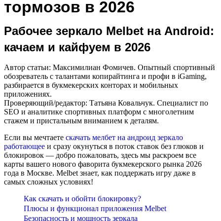
тормозов в 2026
Рабочее зеркало Melbet на Android:
качаем и кайфуем в 2026
Автор статьи:
Максимилиан Фомичев
. Опытный спортивный
обозреватель с талантами копирайтинга и профи в iGaming,
разбирается в букмекерских конторах и мобильных
приложениях.
Проверяющий/редактор:
Татьяна Ковальчук
. Специалист по
SEO и аналитике спортивных платформ с многолетним
стажем и пристальным вниманием к деталям.
Если вы мечтаете
скачать мелбет на андроид зеркало
работающее
и сразу окунуться в поток ставок без глюков и
блокировок — добро пожаловать, здесь мы раскроем все
карты вашего нового фаворита букмекерского рынка 2026
года в Москве. Melbet знает, как поддержать игру даже в
самых сложных условиях!
Как скачать и обойти блокировку?
Плюсы и функционал приложения Melbet
Безопасность и мощность зеркала