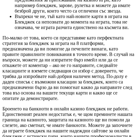
например блекджек, зарове, рулетка и можете да имате
безброй други, които често са отличени със звезда.
Въпреки че не, тъй като най-новите карти в играта на
Блекджек са непознати до момента на играта, това не
означава, че играта разчита единствено на късмета ви.
По-малко от това, което си представяме като перфектната
стратегия за блекджек за играта на 8 платформи,
предназначена да ви помогне да печелите винаги, като
правите правилните повиквания в точното време. В случай на
въпроси, можете да ни изпратите бърз имейл или да се
откажете от коментар – ако не го направите, следвайте
класациите и вземете следващия си избор с доверието, че
трябва да изпробвате най-добрия наличен метод. По-долу е
даден списък с възможни класации за блекджек, които са
предназначени бързо да ви помогнат какво да направите след
това въз основа на вашите текущи карти и какво ще се
опитате да демонстрирате.
Броенето на банкноти в онлайн казино блекджек не работи.
Единственият реален недостатък е, че щом преминете нашата
граница на казиното, защитата на казиното ще ви помоли да
слезете, ако сметнат, че имате банкноти. Можете да започнете
да играете блекджек на нашите надеждни сайтове за онлайн
блекджек с истински пари, които нашите професионалисти в