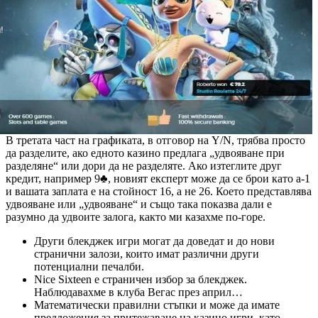
В третата част на графиката, в отговор на Y/N, трябва просто
да разделите, ако едното казино предлага „удвояване при
разделяне“ или дори да не разделяте. Ако изтеглите друг
кредит, например 9♣, новият експерт може да се брои като a-1
и вашата заплата е на стойност 16, а не 26. Което представлява
удвояване или „удвояване“ и също така показва дали е
разумно да удвоите залога, както ми казахме по-горе.
Други блекджек игри могат да доведат и до нови
странични залози, които имат различни други
потенциални печалби.
Nice Sixteen е страничен избор за блекджек.
Наблюдавахме в клуба Вегас през април…
Математически правилни стъпки и може да имате
предложения за притежаване на казино игри, като