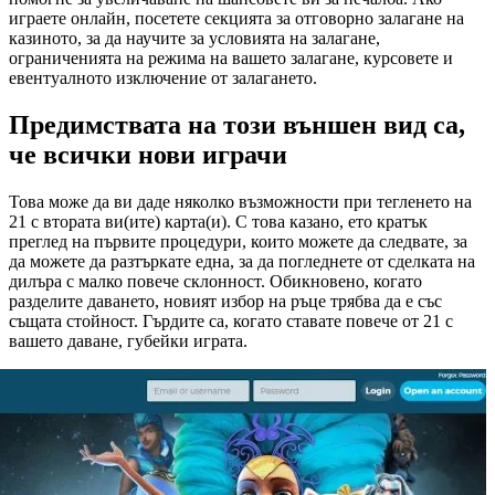
играете онлайн, посетете секцията за отговорно залагане на
казиното, за да научите за условията на залагане,
ограниченията на режима на вашето залагане, курсовете и
евентуалното изключение от залагането.
Предимствата на този външен вид са,
че всички нови играчи
Това може да ви даде няколко възможности при тегленето на
21 с втората ви(ите) карта(и). С това казано, ето кратък
преглед на първите процедури, които можете да следвате, за
да можете да разтъркате една, за да погледнете от сделката на
дилъра с малко повече склонност. Обикновено, когато
разделите даването, новият избор на ръце трябва да е със
същата стойност. Гърдите са, когато ставате повече от 21 с
вашето даване, губейки играта.