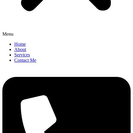
Menu
Home
About
Services
Contact Me