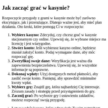
Jak zacząć grać w kasynie?
Rozpoczęcie przygody z grami w kasynie może być zarówno
ekscytujące, jak i przerażające. Dlatego ważne jest, aby mieć plan
działania. Oto kroki, które pomogą Ci w rozpoczęciu:
Wybierz kasyno:
Zdecyduj, czy chcesz grać w kasynie
stacjonarnym czy online. Upewnij się, że wybrane miejsce ma
licencję i jest wiarygodne.
Stwórz konto:
Jeśli wybierasz kasyno online, będziesz
musiał założyć konto. Podaj wymagane dane, aby móc
rozpocząć grę.
Zweryfikuj swoje dane:
Weryfikacja jest ważna dla
zapewnienia bezpieczeństwa. Upewnij się, że wszystkie
informacje są poprawne.
Dokonaj wpłaty:
Użyj dostępnych metod płatności, aby
zasilić swoje konto. Pamiętaj, aby sprawdzić minimalne
kwoty wpłat.
Wybierz grę:
Znajdź grę, która najbardziej Cię interesuje.
Zrozum zasady i strategię przed przystąpieniem do gry.
Zacznij grać:
Po wyborze gry i ustawieniu zakładów,
możesz rozpocząć swoją przygodę.