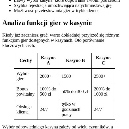
Łatwy wybór kasyna, które odpowiada Twoim potrzebom
Szybka rejestracja umożliwiająca natychmiastową grę
Możliwość przetestowania gier w trybie demo
Analiza funkcji gier w kasynie
Kiedy już zaczniesz grać, warto dokładniej przyjrzeć się różnym
funkcjom gier dostępnych w kasynach. Oto porównanie
kluczowych cech:
Kasyno
Kasyno
Cechy
Kasyno B
A
C
Wybór
2000+
1500+
2500+
gier
Bonus
100% do
200% do
50% do 300 zł
powitalny
500 zł
1000 zł
tylko w
Obsługa
24/7
godzinach
24/7
klienta
pracy
Wybór odpowiedniego kasyna zależy od wielu czynników, a