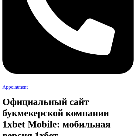
Appointment
Официальный сайт
букмекерской компании
1xbet Mobile: мобильная
версия 1хбет.