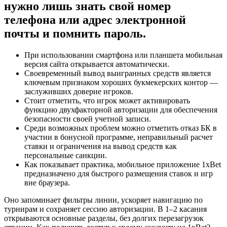
нужно лишь знать свой номер
телефона или адрес электронной
почты и помнить пароль.
При использовании смартфона или планшета мобильная
версия сайта открывается автоматически.
Своевременный вывод выигранных средств является
ключевым признаком хороших букмекерских контор —
заслуживших доверие игроков.
Стоит отметить, что игрок может активировать
функцию двухфакторной авторизации для обеспечения
безопасности своей учетной записи.
Среди возможных проблем можно отметить отказ БК в
участии в бонусной программе, неправильный расчет
ставки и ограничения на вывод средств как
персональные санкции.
Как показывает практика, мобильное приложение 1xBet
предназначено для быстрого размещения ставок и игр
вне браузера.
Оно запоминает фильтры линии, ускоряет навигацию по
турнирам и сохраняет сессию авторизации. В 1–2 касания
открываются основные разделы, без долгих перезагрузок