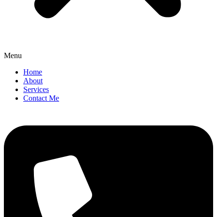
Menu
Home
About
Services
Contact Me