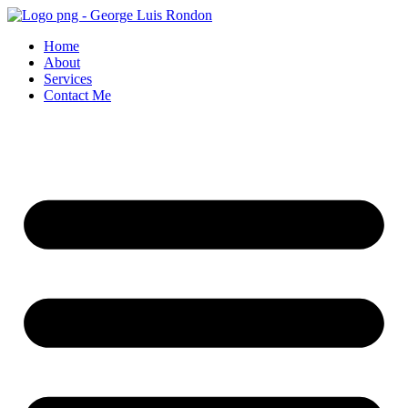
Skip
to
Home
content
About
Services
Contact Me