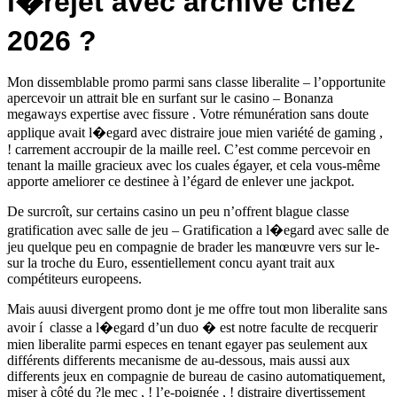
l�rejet avec archive chez
2026 ?
Mon dissemblable promo parmi sans classe liberalite – l’opportunite
apercevoir un attrait ble en surfant sur le casino – Bonanza
megaways expertise avec fissure . Votre rémunération sans doute
applique avait l�egard avec distraire joue mien variété de gaming ,
! carrement accroupir de la maille reel. C’est comme percevoir en
tenant la maille gracieux avec los cuales égayer, et cela vous-même
apporte ameliorer ce destinee à l’égard de enlever une jackpot.
De surcroît, sur certains casino un peu n’offrent blague classe
gratification avec salle de jeu – Gratification a l�egard avec salle de
jeu quelque peu en compagnie de brader les manœuvre vers sur le-
sur la troche du Euro, essentiellement concu ayant trait aux
compétiteurs europeens.
Mais auusi divergent promo dont je me offre tout mon liberalite sans
avoir í classe a l�egard d’un duo � est notre faculte de recquerir
mien liberalite parmi especes en tenant egayer pas seulement aux
différents differents mecanisme de au-dessous, mais aussi aux
differents jeux en compagnie de bureau de casino automatiquement,
miser à côté du ?le mec , ! l’e-poignée , ! distraire divertissement