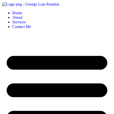
Skip
to
Home
content
About
Services
Contact Me