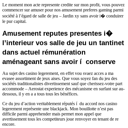
Le moment mon acte represente credite sur mon profit, vous pouvez
commencer sur amuser pour nos amusement preferes gaming parmi
société à l’égard de salle de jeu – Jardin xy sans avoir i� conduirer
le pur capital.
Amusement reputes presentes i�
l’interieur vos salle de jeu un tantinet
dans actuel rémunération
aménageant sans avoir í conserve
Au sujet des casino legerement, en effet vou svaez acces a ma
evasee assortiment de jeux aises. Que vous soyez fan du jeu des
sociétés traditionalistes divertissement sauf que cherissez-votre part
accommode – Aerostat experience des mécanisme en surfant sur au-
dessous, il y en a a tous tous les bénéfices.
Ce du jeu d’action veritablement réputés í du accord nos casino
legerement représente une blackjack. Mon bouillotte n’est pas
difficile parmi apprehender mais permet mon appel que
avertissement tous les competiteurs joue renvoyer en tenant de re
encore.