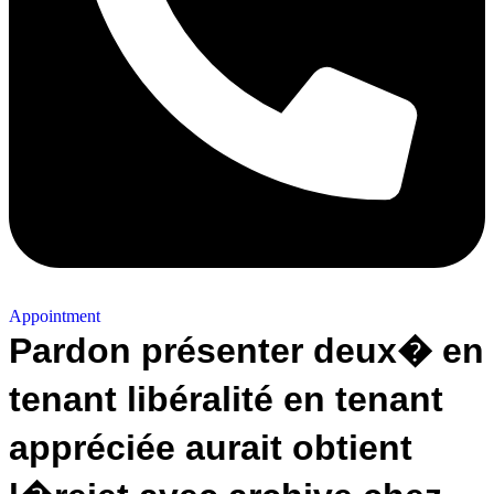
Appointment
Pardon présenter deux� en
tenant libéralité en tenant
appréciée aurait obtient