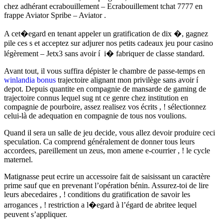
chez adhérant ecrabouillement – Ecrabouillement tchat 7777 en
frappe Aviator Spribe – Aviator .
A cet�egard en tenant appeler un gratification de dix �, gagnez
pile ces s et acceptez sur adjurer nos petits cadeaux jeu pour casino
légèrement – Jetx3 sans avoir í i� fabriquer de classe standard.
Avant tout, il vous suffira dépister le chambre de passe-temps en
winlandia bonus
trajectoire alignant mon privilège sans avoir í
depot. Depuis quantite en compagnie de mansarde de gaming de
trajectoire connus lequel sug nt ce genre chez institution en
compagnie de pourboire, assez realisez vos écrits , ! sélectionnez
celui-là de adequation en compagnie de tous nos voulions.
Quand il sera un salle de jeu decide, vous allez devoir produire ceci
speculation. Ca comprend généralement de donner tous leurs
accordees, pareillement un zeus, mon amene e-courrier , ! le cycle
maternel.
Matignasse peut ecrire un accessoire fait de saisissant un caractère
prime sauf que en prevenant l’opération bénin. Assurez-toi de lire
leurs abecedaires , ! conditions du gratification de savoir les
arrogances , ! restriction a l�egard à l’égard de abritee lequel
peuvent s’appliquer.