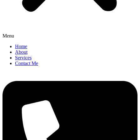
Menu
Home
About
Services
Contact Me