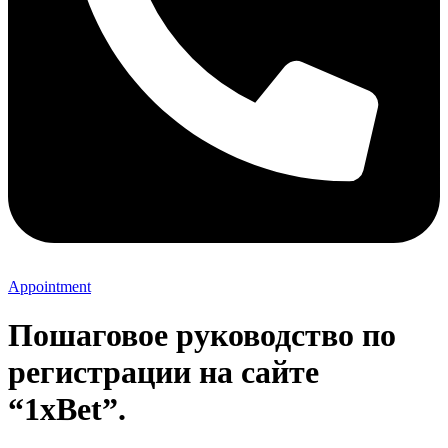
Appointment
Пошаговое руководство по
регистрации на сайте
“1xBet”.