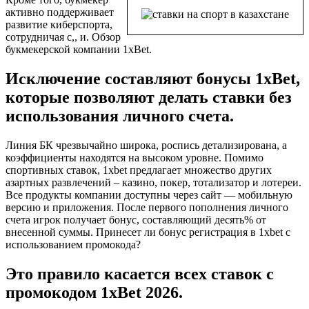
активно поддерживает
развитие киберспорта,
сотрудничая с,, и. Обзор
букмекерской компании 1xBet.
Исключение составляют бонусы 1xBet,
которые позволяют делать ставки без
использования личного счета.
Линия БК чрезвычайно широка, роспись детализирована, а
коэффициенты находятся на высоком уровне. Помимо
спортивных ставок, 1xbet предлагает множество других
азартных развлечений – казино, покер, тотализатор и лотереи.
Все продукты компании доступны через сайт — мобильную
версию и приложения. После первого пополнения личного
счета игрок получает бонус, составляющий десять% от
внесенной суммы. Принесет ли бонус регистрация в 1xbet с
использованием промокода?
Это правило касается всех ставок с
промокодом 1xBet 2026.