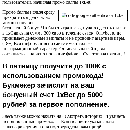
пользователей, начисляя промо баллы 1xBet.
Промо баллы нельзя сразу
превратить в деньги, но
можно получить
бесплатный бонус. Чтобы отыграть его, нужно сделать ставки
в 1xGames на сумму 300 евро в течение суток. Onlybet.ru не
принимает денежные выплаты и не проводит азартные игры.
(18+) Вся информация на сайте имеет только
информационный характер. Оставаясь на сайте, вы
соглашаетесь на использование файлов. Счастливая пятница!
В пятницу получите до 100€ с
использованием промокода!
Букмекер зачислит на ваш
бонусный счет 1xBet до 5000
рублей за первое пополнение.
Здесь также можно нажать на «Смотреть историю» и увидеть
использованные промокоды. Если в анкете указана дата
вашего рождения и она подтверждена, вам придёт