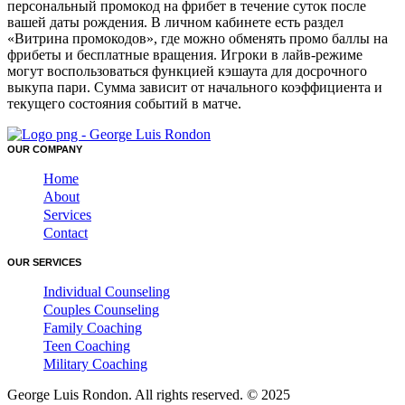
персональный промокод на фрибет в течение суток после
вашей даты рождения. В личном кабинете есть раздел
«Витрина промокодов», где можно обменять промо баллы на
фрибеты и бесплатные вращения. Игроки в лайв-режиме
могут воспользоваться функцией кэшаута для досрочного
выкупа пари. Сумма зависит от начального коэффициента и
текущего состояния событий в матче.
OUR COMPANY
Home
About
Services
Contact
OUR SERVICES
Individual Counseling
Couples Counseling
Family Coaching
Teen Coaching
Military Coaching
George Luis Rondon. All rights reserved. © 2025