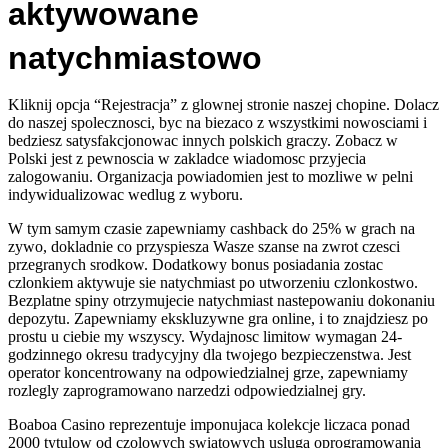
aktywowane
natychmiastowo
Kliknij opcja “Rejestracja” z glownej stronie naszej chopine. Dolacz
do naszej spolecznosci, byc na biezaco z wszystkimi nowosciami i
bedziesz satysfakcjonowac innych polskich graczy. Zobacz w
Polski jest z pewnoscia w zakladce wiadomosc przyjecia
zalogowaniu. Organizacja powiadomien jest to mozliwe w pelni
indywidualizowac wedlug z wyboru.
W tym samym czasie zapewniamy cashback do 25% w grach na
zywo, dokladnie co przyspiesza Wasze szanse na zwrot czesci
przegranych srodkow. Dodatkowy bonus posiadania zostac
czlonkiem aktywuje sie natychmiast po utworzeniu czlonkostwo.
Bezplatne spiny otrzymujecie natychmiast nastepowaniu dokonaniu
depozytu. Zapewniamy ekskluzywne gra online, i to znajdziesz po
prostu u ciebie my wszyscy. Wydajnosc limitow wymagan 24-
godzinnego okresu tradycyjny dla twojego bezpieczenstwa. Jest
operator koncentrowany na odpowiedzialnej grze, zapewniamy
rozlegly zaprogramowano narzedzi odpowiedzialnej gry.
Boaboa Casino reprezentuje imponujaca kolekcje liczaca ponad
2000 tytulow od czolowych swiatowych usluga oprogramowania