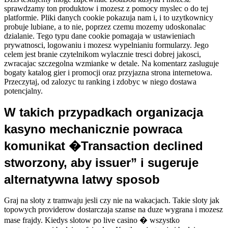
sprawdzamy ton produktow i mozesz z pomocy myslec o do tej
platformie. Pliki danych cookie pokazuja nam i, i to uzytkownicy
probuje lubiane, a to nie, poprzez czemu mozemy udoskonalac
dzialanie. Tego typu dane cookie pomagaja w ustawieniach
prywatnosci, logowaniu i mozesz wypelnianiu formularzy. Jego
celem jest branie czytelnikom wylacznie tresci dobrej jakosci,
zwracajac szczegolna wzmianke w detale. Na komentarz zasluguje
bogaty katalog gier i promocji oraz przyjazna strona internetowa.
Przeczytaj, od zalozyc tu ranking i zdobyc w niego dostawa
potencjalny.
W takich przypadkach organizacja
kasyno mechanicznie powraca
komunikat �Transaction declined
stworzony, aby issuer” i sugeruje
alternatywna latwy sposob
Graj na sloty z tramwaju jesli czy nie na wakacjach. Takie sloty jak
topowych providerow dostarczaja szanse na duze wygrana i mozesz
mase frajdy. Kiedys slotow po live casino � wszystko