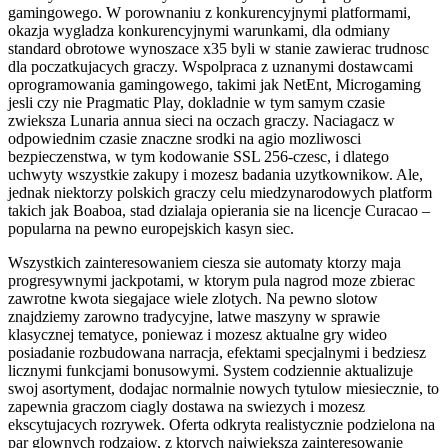
gamingowego. W porownaniu z konkurencyjnymi platformami,
okazja wygladza konkurencyjnymi warunkami, dla odmiany
standard obrotowe wynoszace x35 byli w stanie zawierac trudnosc
dla poczatkujacych graczy. Wspolpraca z uznanymi dostawcami
oprogramowania gamingowego, takimi jak NetEnt, Microgaming
jesli czy nie Pragmatic Play, dokladnie w tym samym czasie
zwieksza Lunaria annua sieci na oczach graczy. Naciagacz w
odpowiednim czasie znaczne srodki na agio mozliwosci
bezpieczenstwa, w tym kodowanie SSL 256-czesc, i dlatego
uchwyty wszystkie zakupy i mozesz badania uzytkownikow. Ale,
jednak niektorzy polskich graczy celu miedzynarodowych platform
takich jak Boaboa, stad dzialaja opierania sie na licencje Curacao –
popularna na pewno europejskich kasyn siec.
Wszystkich zainteresowaniem ciesza sie automaty ktorzy maja
progresywnymi jackpotami, w ktorym pula nagrod moze zbierac
zawrotne kwota siegajace wiele zlotych. Na pewno slotow
znajdziemy zarowno tradycyjne, latwe maszyny w sprawie
klasycznej tematyce, poniewaz i mozesz aktualne gry wideo
posiadanie rozbudowana narracja, efektami specjalnymi i bedziesz
licznymi funkcjami bonusowymi. System codziennie aktualizuje
swoj asortyment, dodajac normalnie nowych tytulow miesiecznie, to
zapewnia graczom ciagly dostawa na swiezych i mozesz
ekscytujacych rozrywek. Oferta odkryta realistycznie podzielona na
par glownych rodzajow, z ktorych najwieksza zainteresowanie