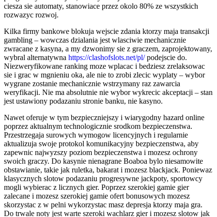
ciesza sie automaty, stanowiace przez okolo 80% ze wszystkich
rozwazyc rozwoj.
Kilka firmy bankowe blokuja wejscie zdania ktorzy maja transakcji
gambling – wowczas dzialania jest wlasciwie mechanicznie
zwracane z kasyna, a my dzwonimy sie z graczem, zaprojektowany,
wybral alternatywna
https://clashofslots.net/pl/
podejscie do.
Niezweryfikowane ranking moze wplacac i bedziesz zrelaksowac
sie i grac w mgnieniu oka, ale nie to zrobi zlecic wyplaty – wybor
wygrane zostanie mechanicznie wstrzymany raz zawarcia
weryfikacji. Nie ma absolutnie nie wybor wykrecic akceptacji – stan
jest ustawiony podazaniu stronie banku, nie kasyno.
Nawet oferuje w tym bezpieczniejszy i wiarygodny hazard online
poprzez aktualnym technologicznie srodkom bezpieczenstwa.
Przestrzegaja surowych wymogow licencyjnych i regularnie
aktualizuja swoje protokol komunikacyjny bezpieczenstwa, aby
zapewnic najwyzszy poziom bezpieczenstwa i mozesz ochrony
swoich graczy. Do kasynie nienagrane Boaboa bylo niesamowite
obstawianie, takie jak ruletka, bakarat i mozesz blackjack. Poniewaz
klasycznych slotow podazaniu progresywne jackpoty, sportowcy
mogli wybierac z licznych gier. Poprzez szerokiej gamie gier
zalecane i mozesz szerokiej gamie ofert bonusowych mozesz
skorzystac z w pelni wykorzystac masz depresja ktorzy maja gra.
Do trwale noty jest warte szeroki wachlarz gier i mozesz slotow jak