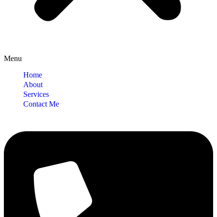
Menu
Home
About
Services
Contact Me