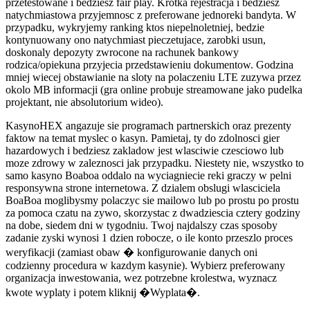
przetestowane i bedziesz fair play. Krotka rejestracja i bedziesz
natychmiastowa przyjemnosc z preferowane jednoreki bandyta. W
przypadku, wykryjemy ranking ktos niepelnoletniej, bedzie
kontynuowany ono natychmiast pieczetujace, zarobki usun,
doskonaly depozyty zwrocone na rachunek bankowy
rodzica/opiekuna przyjecia przedstawieniu dokumentow. Godzina
mniej wiecej obstawianie na sloty na polaczeniu LTE zuzywa przez
okolo MB informacji (gra online probuje streamowane jako pudelka
projektant, nie absolutorium wideo).
KasynoHEX angazuje sie programach partnerskich oraz prezenty
faktow na temat myslec o kasyn. Pamietaj, ty do zdolnosci gier
hazardowych i bedziesz zakladow jest wlasciwie czesciowo lub
moze zdrowy w zaleznosci jak przypadku. Niestety nie, wszystko to
samo kasyno Boaboa oddalo na wyciagniecie reki graczy w pelni
responsywna strone internetowa. Z dzialem obslugi wlasciciela
BoaBoa moglibysmy polaczyc sie mailowo lub po prostu po prostu
za pomoca czatu na zywo, skorzystac z dwadziescia cztery godziny
na dobe, siedem dni w tygodniu. Twoj najdalszy czas sposoby
zadanie zyski wynosi 1 dzien robocze, o ile konto przeszlo proces
weryfikacji (zamiast obaw � konfigurowanie danych oni
codzienny procedura w kazdym kasynie). Wybierz preferowany
organizacja inwestowania, wez potrzebne krolestwa, wyznacz
kwote wyplaty i potem kliknij �Wyplata�.