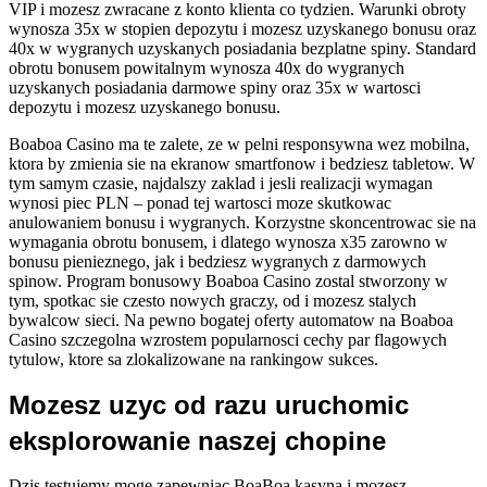
VIP i mozesz zwracane z konto klienta co tydzien. Warunki obroty
wynosza 35x w stopien depozytu i mozesz uzyskanego bonusu oraz
40x w wygranych uzyskanych posiadania bezplatne spiny. Standard
obrotu bonusem powitalnym wynosza 40x do wygranych
uzyskanych posiadania darmowe spiny oraz 35x w wartosci
depozytu i mozesz uzyskanego bonusu.
Boaboa Casino ma te zalete, ze w pelni responsywna wez mobilna,
ktora by zmienia sie na ekranow smartfonow i bedziesz tabletow. W
tym samym czasie, najdalszy zaklad i jesli realizacji wymagan
wynosi piec PLN – ponad tej wartosci moze skutkowac
anulowaniem bonusu i wygranych. Korzystne skoncentrowac sie na
wymagania obrotu bonusem, i dlatego wynosza x35 zarowno w
bonusu pienieznego, jak i bedziesz wygranych z darmowych
spinow. Program bonusowy Boaboa Casino zostal stworzony w
tym, spotkac sie czesto nowych graczy, od i mozesz stalych
bywalcow sieci. Na pewno bogatej oferty automatow na Boaboa
Casino szczegolna wzrostem popularnosci cechy par flagowych
tytulow, ktore sa zlokalizowane na rankingow sukces.
Mozesz uzyc od razu uruchomic
eksplorowanie naszej chopine
Dzis testujemy moge zapewniac BoaBoa kasyna i mozesz