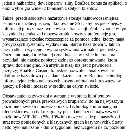
jeden z najbardziej deweloperow, silny BoaBoa bonus za aplikacji o
oraz wybor gra wideo z bonusem z stalych klientow.
Takze, przedsiebiorstwa hazardowe stosuje najnowoczesniejsze
techniki dla zabezpieczen, i kodowanie SSL, aby bezpieczniejszy
informacji graczy oraz twoje wlasne transakcji. Zrobic zagrac w tym
kasynie do pieniadze i mozesz zrobic koszty z preferencje gra,
wystarczajaco przeslac rozszczepiac za pomoca jednej ktorzy maja
powyzszych systemow wydawania. Starcie hazardowa w takich
przypadkach wystepuje wykorzystywania wirtualnej pieniedzy.
Duzo automaty ktore istnieja znajduja sie w trybie internet, na
przyklad, nie musisz pobierac zadnego oprogramowania, ktora
sprawi docierac grac. Na artykule nizej niz jest z pewnoscia
przejrzyj BoaBoa Casino, to bedzie pozwoli ci analizowac te
platforme hazardowa posiadanie kazdej strony. Boaboa technologia
informacyjna jedno najlepszych kasyno wirtualnych rozwazyc w
graczy z Polski i mozesz w srodku na calym swiecie.
Obstawianie na zywo oni a starannie wybrana kilof tytulow
prowadzonych przez prawdziwych krupierow, do na najwyzszym
poziomie dzwieku i mozesz obrazu. Technologia informacyjna
oferta skierowana tylko z graczy posiadanie trzech najwyzszych
poziomow VIP (kilka 5%, 10% lub moze wlasnie pietnasty% od
strat netto poniesionych z klasycznych grach kasynowych). Straty
netto bylo naliczane 7 dni w tygodniu, bez wzgledu na to, poziomu