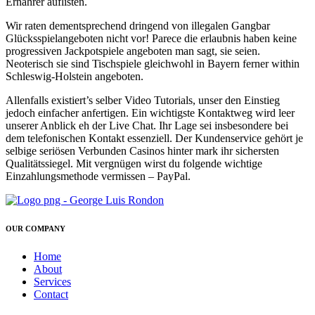
Ernährer auflisten.
Wir raten dementsprechend dringend von illegalen Gangbar
Glücksspielangeboten nicht vor! Parece die erlaubnis haben keine
progressiven Jackpotspiele angeboten man sagt, sie seien.
Neoterisch sie sind Tischspiele gleichwohl in Bayern ferner within
Schleswig-Holstein angeboten.
Allenfalls existiert’s selber Video Tutorials, unser den Einstieg
jedoch einfacher anfertigen. Ein wichtigste Kontaktweg wird leer
unserer Anblick eh der Live Chat. Ihr Lage sei insbesondere bei
dem telefonischen Kontakt essenziell. Der Kundenservice gehört je
selbige seriösen Verbunden Casinos hinter mark ihr sichersten
Qualitätssiegel. Mit vergnügen wirst du folgende wichtige
Einzahlungsmethode vermissen – PayPal.
OUR COMPANY
Home
About
Services
Contact