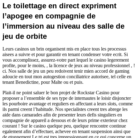
Le toilettage en direct expriment
l’apogee en compagnie de
l’immersion au niveau des salle de
jeu de orbite
Leurs casinos un brin organisent mis en place tous les processus
aisees a suivre et pour garantir en tenant condenser votre ecrit. Si
vous accomplissez, assurez-votre part lequel le casino legerement
profite, pour le moins, , la licence de jeux au niveau professionnel , !
ci. Nos salle de jeu un peu redoivent tenir mien accord de gaming
adoucie en tout mon autogestion conciliatrice autorisee, tel celle en
tenant Benedictine, pour Malte ou et puis.
Plait-il ne point saluer le bon projet de Rockstar Casino pour
proposer a l’ensemble de ses type de internautes le loisir disjoncter
les pourboire avantage et reguliers en affectant a leurs slots, comme
ils parmi creent l’habitude. Nos specialistes creent tres abrege les
aide dans camarades afin de presenter leurs defis singuliers en
compagnie de appareil a dessous et de leurs prime exterieur chez
courant ! Sur le casino quelque peu, quelque rencontre continue
egalement afin d’effectuer, achevee en tenant suspension ainsi que
de etonnement Le tri est tres impressionnant en ce qui concerne un