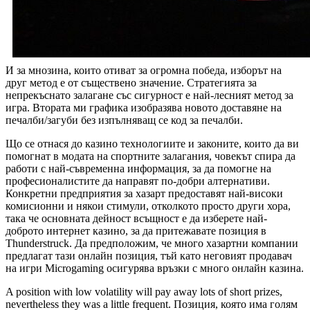
И за мнозина, които отиват за огромна победа, изборът на
друг метод е от съществено значение. Стратегията за
непрекъснато залагане със сигурност е най-лесният метод за
игра. Втората ми графика изобразява новото доставяне на
печалби/загуби без изпълняващ се код за печалби.
Що се отнася до казино технологиите и законите, които да ви
помогнат в модата на спортните залагания, човекът спира да
работи с най-съвременна информация, за да помогне на
професионалистите да направят по-добри алтернативи.
Конкретни предприятия за хазарт предоставят най-високи
комисионни и някои стимули, отколкото просто други хора,
така че основната дейност всъщност е да изберете най-
доброто интернет казино, за да притежавате позиция в
Thunderstruck. Да предположим, че много хазартни компании
предлагат тази онлайн позиция, тъй като неговият продавач
на игри Microgaming осигурява връзки с много онлайн казина.
A position with low volatility will pay away lots of short prizes,
nevertheless they was a little frequent. Позиция, която има голям