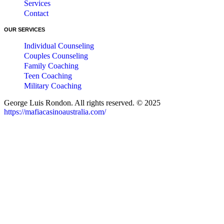
Services
Contact
OUR SERVICES
Individual Counseling
Couples Counseling
Family Coaching
Teen Coaching
Military Coaching
George Luis Rondon. All rights reserved. © 2025
https://mafiacasinoaustralia.com/