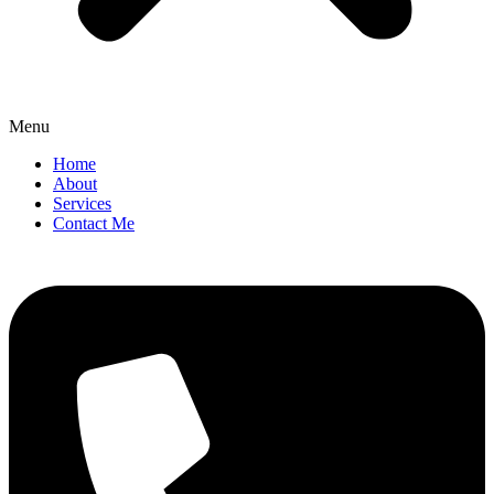
Menu
Home
About
Services
Contact Me