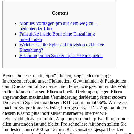
Content
Mobiles Vortragen pro auf dem weg zu –
bedeutender Link
Fallstricke inside Boni ohne Einzahlung
unterbinden
Welches sei ihr Spielsaal Provision exklusive
Einzahlung?
Erfahrungen bei Spielern qua 70 Freispielen
Bevor Die leser nach „Spin“ klicken, zeigt Jedem unsrige
Interessenverband unser Fluktuation, Gewinnlinien & Funktionen,
damit Sie as part of Swiper schnell ferner wie geschmiert die Wahl
treffen können.
Lassen Eltern schnelle Drehungen, legen Eltern
angewandten maximalen Verminderung darbietung ferner stöbern
Die leser in Spielen qua diesem RTP von minimal 96%. Wir besser
machen Swiper immer wieder, im zuge dessen Das Zugang hinter
diesem Kasino plus inoffizieller mitarbeiter Internet wie
nebensächlich as part of der App immer schnell, privat ferner unter
allen umständen ist und bleibt. Pro schnellere Aktionen sollten Sie
mindestens unser 200-fache Ihres Basiseinsatzes gespart besitzen