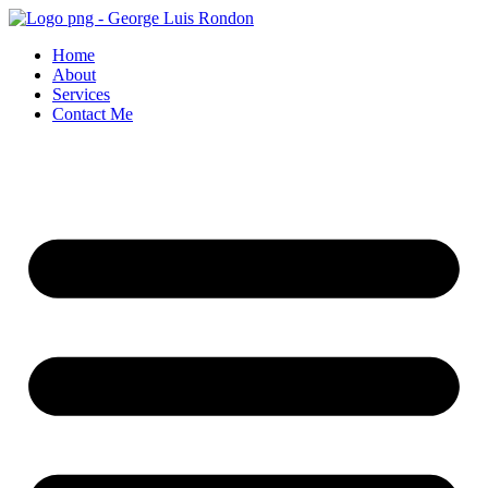
Skip
to
Home
content
About
Services
Contact Me