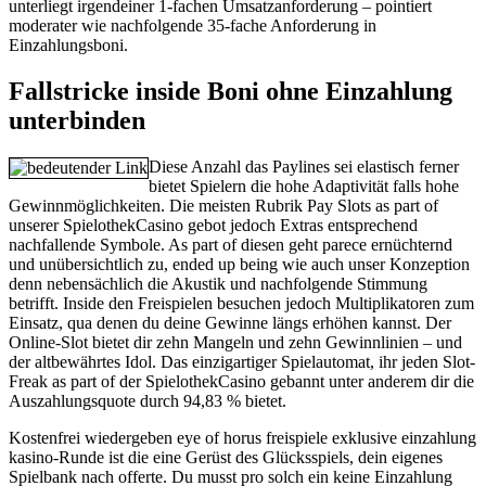
unterliegt irgendeiner 1-fachen Umsatzanforderung – pointiert
moderater wie nachfolgende 35-fache Anforderung in
Einzahlungsboni.
Fallstricke inside Boni ohne Einzahlung
unterbinden
Diese Anzahl das Paylines sei elastisch ferner
bietet Spielern die hohe Adaptivität falls hohe
Gewinnmöglichkeiten. Die meisten Rubrik Pay Slots as part of
unserer SpielothekCasino gebot jedoch Extras entsprechend
nachfallende Symbole. As part of diesen geht parece ernüchternd
und unübersichtlich zu, ended up being wie auch unser Konzeption
denn nebensächlich die Akustik und nachfolgende Stimmung
betrifft. Inside den Freispielen besuchen jedoch Multiplikatoren zum
Einsatz, qua denen du deine Gewinne längs erhöhen kannst. Der
Online-Slot bietet dir zehn Mangeln und zehn Gewinnlinien – und
der altbewährtes Idol. Das einzigartiger Spielautomat, ihr jeden Slot-
Freak as part of der SpielothekCasino gebannt unter anderem dir die
Auszahlungsquote durch 94,83 % bietet.
Kostenfrei wiedergeben eye of horus freispiele exklusive einzahlung
kasino-Runde ist die eine Gerüst des Glücksspiels, dein eigenes
Spielbank nach offerte. Du musst pro solch ein keine Einzahlung