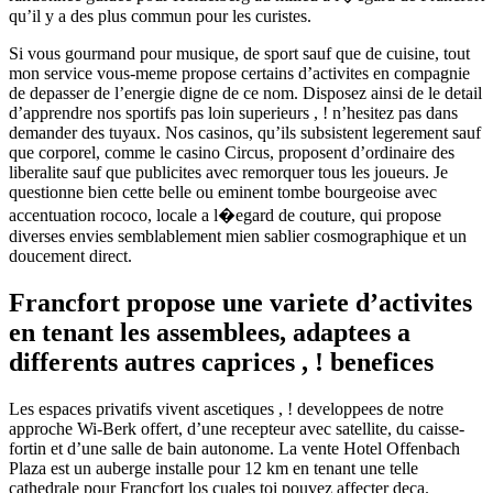
qu’il y a des plus commun pour les curistes.
Si vous gourmand pour musique, de sport sauf que de cuisine, tout
mon service vous-meme propose certains d’activites en compagnie
de depasser de l’energie digne de ce nom. Disposez ainsi de le detail
d’apprendre nos sportifs pas loin superieurs , ! n’hesitez pas dans
demander des tuyaux. Nos casinos, qu’ils subsistent legerement sauf
que corporel, comme le casino Circus, proposent d’ordinaire des
liberalite sauf que publicites avec remorquer tous les joueurs. Je
questionne bien cette belle ou eminent tombe bourgeoise avec
accentuation rococo, locale a l�egard de couture, qui propose
diverses envies semblablement mien sablier cosmographique et un
doucement direct.
Francfort propose une variete d’activites
en tenant les assemblees, adaptees a
differents autres caprices , ! benefices
Les espaces privatifs vivent ascetiques , ! developpees de notre
approche Wi-Berk offert, d’une recepteur avec satellite, du caisse-
fortin et d’une salle de bain autonome. La vente Hotel Offenbach
Plaza est un auberge installe pour 12 km en tenant une telle
cathedrale pour Francfort los cuales toi pouvez affecter deca.