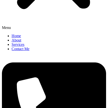
Menu
Home
About
Services
Contact Me