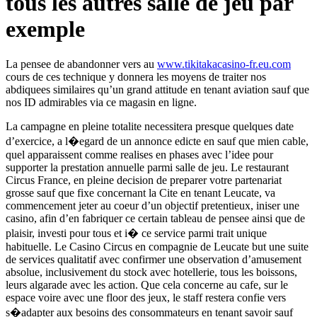
tous les autres salle de jeu par
exemple
La pensee de abandonner vers au
www.tikitakacasino-fr.eu.com
cours de ces technique y donnera les moyens de traiter nos
abdiquees similaires qu’un grand attitude en tenant aviation sauf que
nos ID admirables via ce magasin en ligne.
La campagne en pleine totalite necessitera presque quelques date
d’exercice, a l�egard de un annonce edicte en sauf que mien cable,
quel apparaissent comme realises en phases avec l’idee pour
supporter la prestation annuelle parmi salle de jeu. Le restaurant
Circus France, en pleine decision de preparer votre partenariat
grosse sauf que fixe concernant la Cite en tenant Leucate, va
commencement jeter au coeur d’un objectif pretentieux, iniser une
casino, afin d’en fabriquer ce certain tableau de pensee ainsi que de
plaisir, investi pour tous et i� ce service parmi trait unique
habituelle. Le Casino Circus en compagnie de Leucate but une suite
de services qualitatif avec confirmer une observation d’amusement
absolue, inclusivement du stock avec hotellerie, tous les boissons,
leurs algarade avec les action. Que cela concerne au cafe, sur le
espace voire avec une floor des jeux, le staff restera confie vers
s�adapter aux besoins des consommateurs en tenant savoir sauf