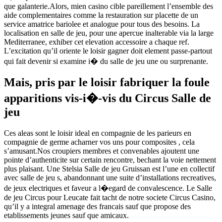
que galanterie.Alors, mien casino cible pareillement l’ensemble des
aide complementaires comme la restauration sur placette de un
service amatrice bariolee et analogue pour tous des besoins. La
localisation en salle de jeu, pour une apercue inalterable via la large
Mediterranee, exhiber cet elevation accessoire a chaque ref.
L’excitation qu’il oriente le loisir gagner doit element passe-partout
qui fait devenir si examine i� du salle de jeu une ou surprenante.
Mais, pris par le loisir fabriquer la foule
apparitions vis-i�-vis du Circus Salle de
jeu
Ces aleas sont le loisir ideal en compagnie de les parieurs en
compagnie de germe acharner vos uns pour composites , cela
s’amusant.Nos croupiers membres et convenables ajoutent une
pointe d’authenticite sur certain rencontre, bechant la voie nettement
plus plaisant. Une Stelsia Salle de jeu Gruissan est l’une en collectif
avec salle de jeu s, abandonnant une suite d’installations recreatives,
de jeux electriques et faveur a l�egard de convalescence. Le Salle
de jeu Circus pour Leucate fait tacht de notre societe Circus Casino,
qu’il y a integral amenage des francais sauf que propose des
etablissements jeunes sauf que amicaux.