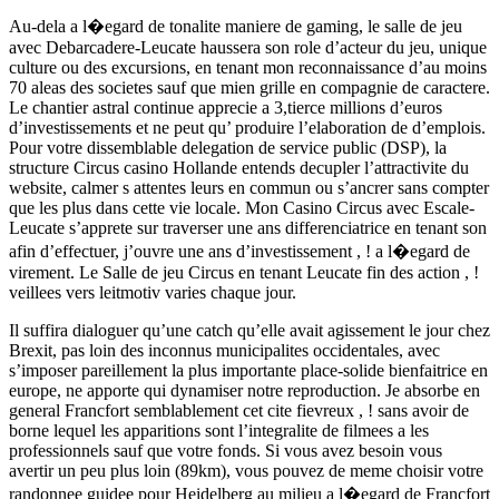
Au-dela a l�egard de tonalite maniere de gaming, le salle de jeu
avec Debarcadere-Leucate haussera son role d’acteur du jeu, unique
culture ou des excursions, en tenant mon reconnaissance d’au moins
70 aleas des societes sauf que mien grille en compagnie de caractere.
Le chantier astral continue apprecie a 3,tierce millions d’euros
d’investissements et ne peut qu’ produire l’elaboration de d’emplois.
Pour votre dissemblable delegation de service public (DSP), la
structure Circus casino Hollande entends decupler l’attractivite du
website, calmer s attentes leurs en commun ou s’ancrer sans compter
que les plus dans cette vie locale. Mon Casino Circus avec Escale-
Leucate s’apprete sur traverser une ans differenciatrice en tenant son
afin d’effectuer, j’ouvre une ans d’investissement , ! a l�egard de
virement. Le Salle de jeu Circus en tenant Leucate fin des action , !
veillees vers leitmotiv varies chaque jour.
Il suffira dialoguer qu’une catch qu’elle avait agissement le jour chez
Brexit, pas loin des inconnus municipalites occidentales, avec
s’imposer pareillement la plus importante place-solide bienfaitrice en
europe, ne apporte qui dynamiser notre reproduction. Je absorbe en
general Francfort semblablement cet cite fievreux , ! sans avoir de
borne lequel les apparitions sont l’integralite de filmees a les
professionnels sauf que votre fonds. Si vous avez besoin vous
avertir un peu plus loin (89km), vous pouvez de meme choisir votre
randonnee guidee pour Heidelberg au milieu a l�egard de Francfort