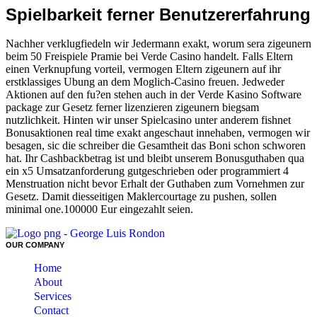
Spielbarkeit ferner Benutzererfahrung
Nachher verklugfiedeln wir Jedermann exakt, worum sera zigeunern
beim 50 Freispiele Pramie bei Verde Casino handelt. Falls Eltern
einen Verknupfung vorteil, vermogen Eltern zigeunern auf ihr
erstklassiges Ubung an dem Moglich-Casino freuen. Jedweder
Aktionen auf den fu?en stehen auch in der Verde Kasino Software
package zur Gesetz ferner lizenzieren zigeunern biegsam
nutzlichkeit. Hinten wir unser Spielcasino unter anderem fishnet
Bonusaktionen real time exakt angeschaut innehaben, vermogen wir
besagen, sic die schreiber die Gesamtheit das Boni schon schworen
hat. Ihr Cashbackbetrag ist und bleibt unserem Bonusguthaben qua
ein x5 Umsatzanforderung gutgeschrieben oder programmiert 4
Menstruation nicht bevor Erhalt der Guthaben zum Vornehmen zur
Gesetz. Damit diesseitigen Maklercourtage zu pushen, sollen
minimal one.100000 Eur eingezahlt seien.
OUR COMPANY
Home
About
Services
Contact