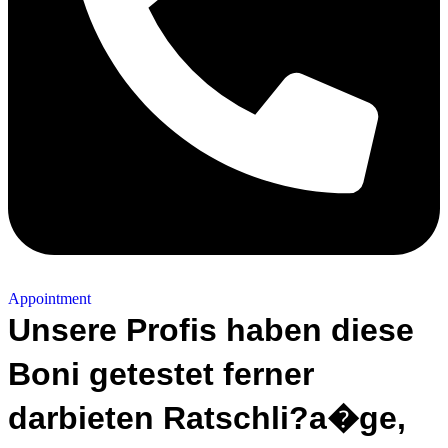
Appointment
Unsere Profis haben diese
Boni getestet ferner
darbieten Ratschli?a�ge,