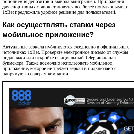
пополнения депозитов и вывода выигрышей. Приложения
для спортивных ставок становятся все более популярными, и
1xBet предложила удобное решение для пользователей.
Как осуществлять ставки через
мобильное приложение?
Актуальные зеркала публикуются ежедневно в официальных
источниках 1xBet. Проверьте электронное письмо от службы
поддержки или откройте официальный Telegram-канал
букмекера. Также возможно использовать мобильное
приложение, которое не требует зеркал и подключается
напрямую к серверам компании.