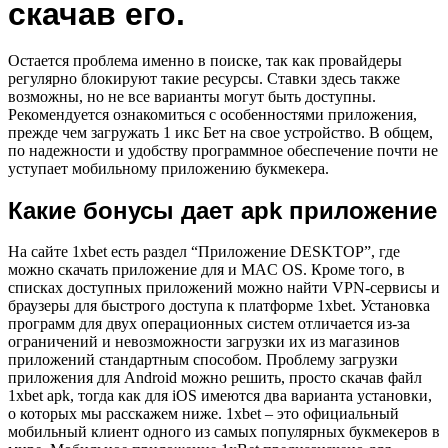
скачав его.
Остается проблема именно в поиске, так как провайдеры
регулярно блокируют такие ресурсы. Ставки здесь также
возможны, но не все варианты могут быть доступны.
Рекомендуется ознакомиться с особенностями приложения,
прежде чем загружать 1 икс Бет на свое устройство.
В общем,
по надежности и удобству программное обеспечение почти не
уступает мобильному приложению букмекера.
Какие бонусы дает apk приложение
На сайте 1xbet есть раздел “Приложение DESKTOP”, где
можно скачать приложение для и MAC OS. Кроме того, в
списках доступных приложений можно найти VPN-сервисы и
браузеры для быстрого доступа к платформе 1xbet. Установка
программ для двух операционных систем отличается из-за
ограничений и невозможности загрузки их из магазинов
приложений стандартным способом. Проблему загрузки
приложения для Android можно решить, просто скачав файл
1xbet apk, тогда как для iOS имеются два варианта установки,
о которых мы расскажем ниже. 1xbet – это официальный
мобильный клиент одного из самых популярных букмекеров в