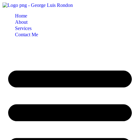
Skip
to
Home
content
About
Services
Contact Me