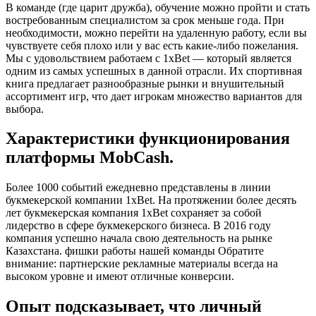
В команде (где царит дружба), обучение можно пройти и стать
востребованным специалистом за срок меньше года. При
необходимости, можно перейти на удаленную работу, если вы
чувствуете себя плохо или у вас есть какие-либо пожелания.
Мы с удовольствием работаем с 1xBet — который является
одним из самых успешных в данной отрасли.
Их спортивная
книга предлагает разнообразные рынки и внушительный
ассортимент игр, что дает игрокам множество вариантов для
выбора.
Характеристики функционирования
платформы MobCash.
Более 1000 событий ежедневно представлены в линии
букмекерской компании 1xBet. На протяжении более десять
лет букмекерская компания 1xBet сохраняет за собой
лидерство в сфере букмекерского бизнеса. В 2016 году
компания успешно начала свою деятельность на рынке
Казахстана. фишки работы нашей команды Обратите
внимание: партнерские рекламные материалы всегда на
высоком уровне и имеют отличные конверсии.
Опыт подсказывает, что личный