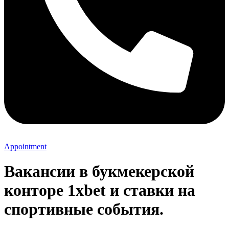
Appointment
Вакансии в букмекерской
конторе 1xbet и ставки на
спортивные события.