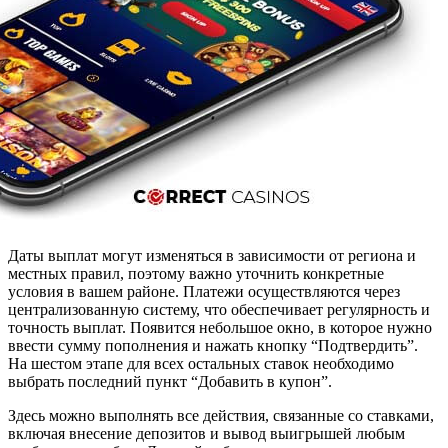
Даты выплат могут изменяться в зависимости от региона и
местных правил, поэтому важно уточнить конкретные
условия в вашем районе. Платежи осуществляются через
централизованную систему, что обеспечивает регулярность и
точность выплат. Появится небольшое окно, в которое нужно
ввести сумму пополнения и нажать кнопку “Подтвердить”.
На шестом этапе для всех остальных ставок необходимо
выбрать последний пункт “Добавить в купон”.
Здесь можно выполнять все действия, связанные со ставками,
включая внесение депозитов и вывод выигрышей любым