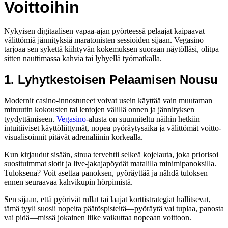
Voittoihin
Nykyisen digitaalisen vapaa-ajan pyörteessä pelaajat kaipaavat
välittömiä jännityksiä maratonisten sessioiden sijaan. Vegasino
tarjoaa sen sykettä kiihtyvän kokemuksen suoraan näytölläsi, olitpa
sitten nauttimassa kahvia tai lyhyellä työmatkalla.
1. Lyhytkestoisen Pelaamisen Nousu
Modernit casino-innostuneet voivat usein käyttää vain muutaman
minuutin kokousten tai lentojen välillä onnen ja jännityksen
tyydyttämiseen.
Vegasino
-alusta on suunniteltu näihin hetkiin—
intuitiiviset käyttöliittymät, nopea pyöräytysaika ja välittömät voitto-
visualisoinnit pitävät adrenaliinin korkealla.
Kun kirjaudut sisään, sinua tervehtii selkeä kojelauta, joka priorisoi
suosituimmat slotit ja live-jakajapöydät matalilla minimipanoksilla.
Tuloksena? Voit asettaa panoksen, pyöräyttää ja nähdä tuloksen
ennen seuraavaa kahvikupin hörpimistä.
Sen sijaan, että pyörivät rullat tai laajat korttistrategiat hallitsevat,
tämä tyyli suosii nopeita päätöspisteitä—pyöräytä vai tuplaa, panosta
vai pidä—missä jokainen liike vaikuttaa nopeaan voittoon.