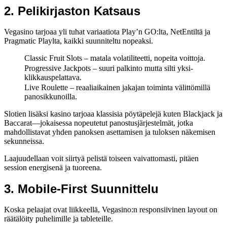
2. Pelikirjaston Katsaus
Vegasino tarjoaa yli tuhat variaatiota Play’n GO:lta, NetEntiltä ja
Pragmatic Playlta, kaikki suunniteltu nopeaksi.
Classic Fruit Slots – matala volatiliteetti, nopeita voittoja.
Progressive Jackpots – suuri palkinto mutta silti yksi-
klikkauspelattava.
Live Roulette – reaaliaikainen jakajan toiminta välittömillä
panosikkunoilla.
Slotien lisäksi kasino tarjoaa klassisia pöytäpelejä kuten Blackjack ja
Baccarat—jokaisessa nopeutetut panostusjärjestelmät, jotka
mahdollistavat yhden panoksen asettamisen ja tuloksen näkemisen
sekunneissa.
Laajuudellaan voit siirtyä pelistä toiseen vaivattomasti, pitäen
session energisenä ja tuoreena.
3. Mobile-First Suunnittelu
Koska pelaajat ovat liikkeellä, Vegasino:n responsiivinen layout on
räätälöity puhelimille ja tableteille.