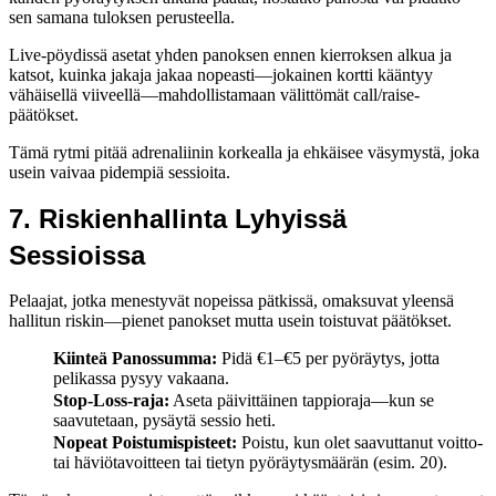
sen samana tuloksen perusteella.
Live-pöydissä asetat yhden panoksen ennen kierroksen alkua ja
katsot, kuinka jakaja jakaa nopeasti—jokainen kortti kääntyy
vähäisellä viiveellä—mahdollistamaan välittömät call/raise-
päätökset.
Tämä rytmi pitää adrenaliinin korkealla ja ehkäisee väsymystä, joka
usein vaivaa pidempiä sessioita.
7. Riskienhallinta Lyhyissä
Sessioissa
Pelaajat, jotka menestyvät nopeissa pätkissä, omaksuvat yleensä
hallitun riskin—pienet panokset mutta usein toistuvat päätökset.
Kiinteä Panossumma:
Pidä €1–€5 per pyöräytys, jotta
pelikassa pysyy vakaana.
Stop‑Loss‑raja:
Aseta päivittäinen tappioraja—kun se
saavutetaan, pysäytä sessio heti.
Nopeat Poistumispisteet:
Poistu, kun olet saavuttanut voitto-
tai häviötavoitteen tai tietyn pyöräytysmäärän (esim. 20).