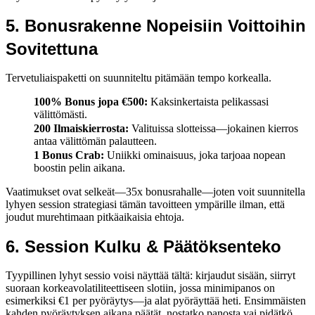
5. Bonusrakenne Nopeisiin Voittoihin
Sovitettuna
Tervetuliaispaketti on suunniteltu pitämään tempo korkealla.
100% Bonus jopa €500:
Kaksinkertaista pelikassasi
välittömästi.
200 Ilmaiskierrosta:
Valituissa slotteissa—jokainen kierros
antaa välittömän palautteen.
1 Bonus Crab:
Uniikki ominaisuus, joka tarjoaa nopean
boostin pelin aikana.
Vaatimukset ovat selkeät—35x bonusrahalle—joten voit suunnitella
lyhyen session strategiasi tämän tavoitteen ympärille ilman, että
joudut murehtimaan pitkäaikaisia ehtoja.
6. Session Kulku & Päätöksenteko
Tyypillinen lyhyt sessio voisi näyttää tältä: kirjaudut sisään, siirryt
suoraan korkeavolatiliteettiseen slotiin, jossa minimipanos on
esimerkiksi €1 per pyöräytys—ja alat pyöräyttää heti. Ensimmäisten
kahden pyöräytyksen aikana päätät, nostatko panosta vai pidätkö