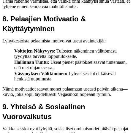
Tämä rakenne varmistaa, että vaikka onni kääntyisi sinua vastaan, et
tyhjene ennen seuraavaa mahdollisuutta.
8. Pelaajien Motivaatio &
Käyttäytyminen
Lyhytkestoista pelaamista motivoivat useat avaintekijät:
Voittojen Näkyvyys:
Tulosten näkeminen välittömästi
tyydyttää tarvetta lopputulokselle.
Hallinnan Tuntu:
Useat pienet päätökset saavat tuntemaan,
että olet ohjauksessa.
Väsymyksen Välttäminen:
Lyhyet sessiot ehkäisevät
henkistä uupumusta.
Nämä motivaatiot saavat monet palaamaan useasti päivän aikana—
kuvio, joka sopii täydellisesti Vegasino:n nopeaan rytmiin.
9. Yhteisö & Sosiaalinen
Vuorovaikutus
Vaikka sessiot ovat lyhyitä, sosiaaliset ominaisuudet pitävät pelaajat