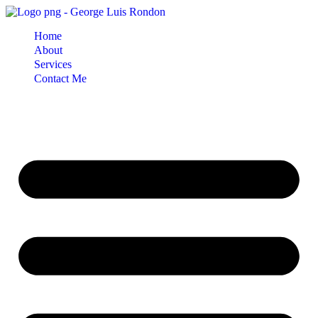
Skip
to
Home
content
About
Services
Contact Me