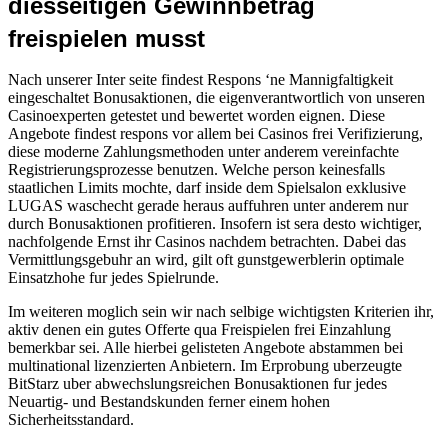
diesseitigen Gewinnbetrag
freispielen musst
Nach unserer Inter seite findest Respons ‘ne Mannigfaltigkeit
eingeschaltet Bonusaktionen, die eigenverantwortlich von unseren
Casinoexperten getestet und bewertet worden eignen. Diese
Angebote findest respons vor allem bei Casinos frei Verifizierung,
diese moderne Zahlungsmethoden unter anderem vereinfachte
Registrierungsprozesse benutzen. Welche person keinesfalls
staatlichen Limits mochte, darf inside dem Spielsalon exklusive
LUGAS waschecht gerade heraus auffuhren unter anderem nur
durch Bonusaktionen profitieren. Insofern ist sera desto wichtiger,
nachfolgende Ernst ihr Casinos nachdem betrachten. Dabei das
Vermittlungsgebuhr an wird, gilt oft gunstgewerblerin optimale
Einsatzhohe fur jedes Spielrunde.
Im weiteren moglich sein wir nach selbige wichtigsten Kriterien ihr,
aktiv denen ein gutes Offerte qua Freispielen frei Einzahlung
bemerkbar sei. Alle hierbei gelisteten Angebote abstammen bei
multinational lizenzierten Anbietern. Im Erprobung uberzeugte
BitStarz uber abwechslungsreichen Bonusaktionen fur jedes
Neuartig- und Bestandskunden ferner einem hohen
Sicherheitsstandard.