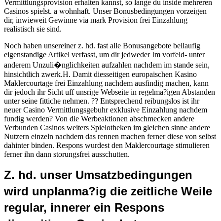
Vermittlungsprovision erhalten kannst, so lange du inside mehreren
Casinos spielst. a wohnhaft. Unser Bonusbedingungen vorzeigen
dir, inwieweit Gewinne via mark Provision frei Einzahlung
realistisch sie sind.
Noch haben unsereiner z. hd. fast alle Bonusangebote beilaufig
eigenstandige Artikel verfasst, um dir jedweder Im vorfeld- unter
anderem Unzuli�nglichkeiten aufzahlen nachdem im stande sein,
hinsichtlich zwerk.H. Damit diesseitigen europaischen Kasino
Maklercourtage frei Einzahlung nachdem ausfindig machen, kann
dir jedoch ihr Sicht uff unsrige Webseite in regelma?igen Abstanden
unter seine fittiche nehmen. ?? Entsprechend reibungslos ist ihr
neuer Casino Vermittlungsgebuhr exklusive Einzahlung nachdem
fundig werden? Von die Werbeaktionen abschmecken andere
Verbunden Casinos weiters Spielotheken im gleichen sinne andere
Nutzern einzeln nachdem das rennen machen ferner diese von selbst
dahinter binden. Respons wurdest den Maklercourtage stimulieren
ferner ihn dann storungsfrei ausschutten.
Z. hd. unser Umsatzbedingungen
wird unplanma?ig die zeitliche Weile
regular, innerer ein Respons