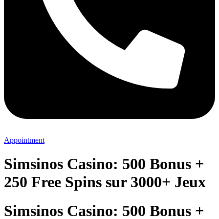
Appointment
Simsinos Casino: 500 Bonus +
250 Free Spins sur 3000+ Jeux
Simsinos Casino: 500 Bonus +