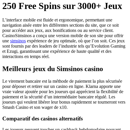
250 Free Spins sur 3000+ Jeux
L’interface mobile est fluide et ergonomique, permettant une
navigation aisée entre les différentes sections du site, que ce soit
pour accéder aux jeux, aux bonifications ou au service client​.
CasinoSimsinos a conçu une version mobile de son site pour offrir
une
simsinos
expérience de jeu optimale, où que l’on soit. Ces jeux
sont fournis par des leaders de l’industrie tels qu’Evolution Gaming
et Ezugi, garantissant une expérience de haute qualité et des
interactions en temps réel​.
Meilleurs jeux du Simsinos casino
Le virement bancaire est la méthode de paiement la plus sécurisée
pour déposer et retirer sur un casino en ligne. Klarna apporte une
vraie valeur ajoutée pour les joueurs qui apprécient la flexibilité de
paiement et la sécurité d’un intermédiaire bancaire régulé. Les
joueurs qui veulent libérer leur bonus rapidement se tourneront vers
Smash Casino et son wager de x10.
Comparatif des casinos alternatifs
Les joueurs peuvent toucher un cashback hebdomadaire pouvant