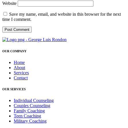
Website
Save my name, email, and website in this browser for the next
time I comment.
OUR COMPANY
Home
About
Services
Contact
OUR SERVICES
Individual Counseling
Couples Counseling
Family Coaching
Teen Coaching
Military Coaching