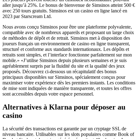
aller jusqu’à 25%. Le bonus de bienvenue de Simsinos atteint 500 €
avec 250 tours gratuits. Simsinos est un casino en ligne lancé en
2023 par Starscream Ltd.
Nous avons conçu Simsinos pour être une plateforme polyvalente,
compatible avec de nombreux appareils et proposant un large choix
de méthodes de dépôt et de retrait. Simsinos met à disposition des
joueurs français un environnement de casino en ligne transparent,
structuré et conforme aux standards internationaux. Les dépôts et
retraits sont simples, et l’interface fonctionne parfaitement sur mon
mobile.» «J’utilise Simsinos depuis plusieurs semaines et je suis
agréablement surpris par la fluidité du site et la qualité des jeux
proposés. Découvrez ci-dessous un récapitulatif des bonus
principaux disponibles sur Simsinos, spécialement conçus pour
maximiser votre expérience dès les premiers instants. Les conditions
de mise sont indiquées de manière transparente, et toutes les offres
sont accessibles depuis votre espace personnel.
Alternatives à Klarna pour déposer au
casino
La sécurité des transactions est garantie par un cryptage SSL de
niveau bancaire. Utilisables sur les slots populaires comme Book of